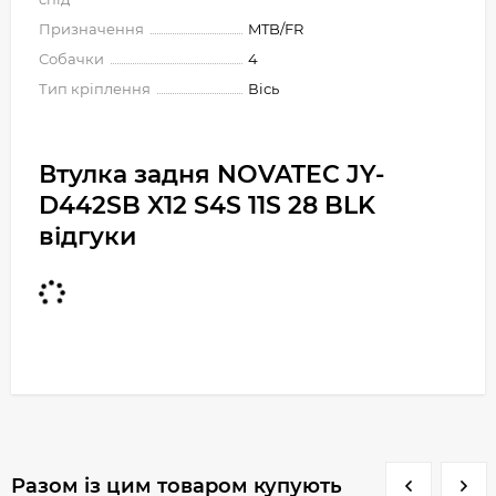
Призначення
MTB/FR
Собачки
4
Тип кріплення
Вісь
Втулка задня NOVATEC JY-
D442SB X12 S4S 11S 28 BLK
відгуки
Разом із цим товаром купують