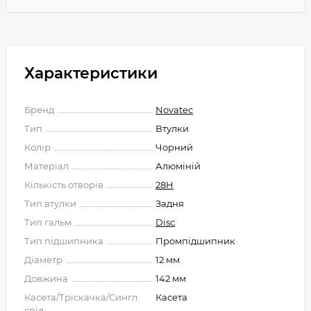
Характеристики
Бренд
Novatec
Тип
Втулки
Колір
Чорний
Матеріал
Алюміній
Кількість отворів
28H
Тип втулки
Задня
Тип гальм
Disc
Тип підшипника
Промпідшипник
Діаметр
12 мм
Довжина
142 мм
Касета/Тріскачка/Сингл
Касета
спід