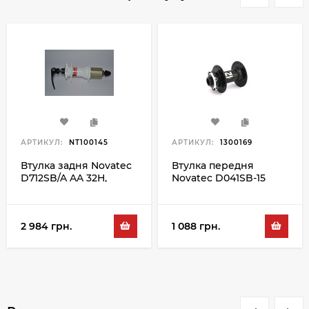
АРТИКУЛ:
NT100145
АРТИКУЛ:
1300169
Втулка задня Novatec
Втулка передня
D712SB/A AA 32H,
Novatec D041SB-15
білий
36H, чорний
2 984 грн.
1 088 грн.