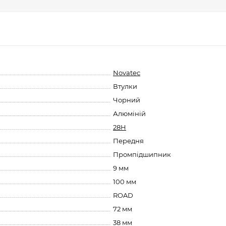
Novatec
Втулки
Чорний
Алюміній
28H
Передня
Промпідшипник
9 мм
100 мм
ROAD
72 мм
38 мм