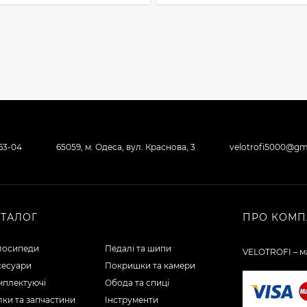
-63-04
65059, м. Одеса, вул. Краснова, 3
velotrofi5000@gm
АТАЛОГ
ПРО КОМП
лосипеди
Педалі та шипи
VELOTROFI – ма
сесуари
Покришки та камери
мплектуючі
Обода та спиці
ки та запчастини
Інструменти