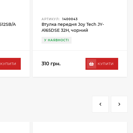
АРТИКУЛ:
1400043
612SB/A
Втулка передня Joy Tech JY-
A165DSE 32H, чорний
У НАЯВНОСТІ
310 грн.
КУПИТИ
КУПИТИ