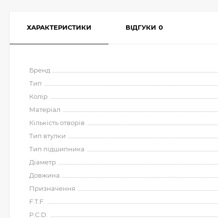
ХАРАКТЕРИСТИКИ
ВІДГУКИ
0
Бренд
Тип
Колір
Матеріал
Кількість отворів
Тип втулки
Тип підшипника
Діаметр
Довжина
Призначення
F.T.F.
P.C.D.