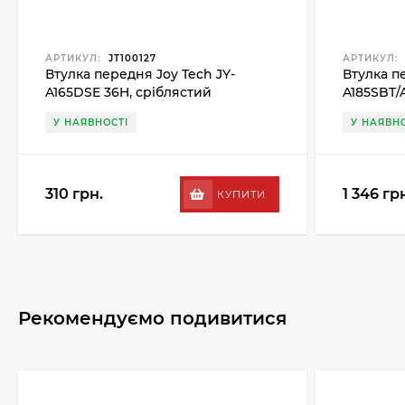
АРТИКУЛ:
JT100127
АРТИКУЛ:
Втулка передня Joy Tech JY-
Втулка п
A165DSE 36H, сріблястий
A185SBT/
У НАЯВНОСТІ
У НАЯВНО
310 грн.
1 346 гр
КУПИТИ
Рекомендуємо подивитися