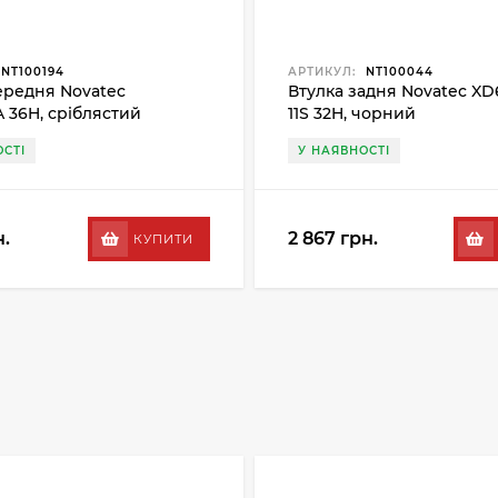
NT100194
АРТИКУЛ:
NT100044
ередня Novatec
Втулка задня Novatec XD
A 36H, сріблястий
11S 32H, чорний
СТІ
У НАЯВНОСТІ
н.
2 867 грн.
КУПИТИ