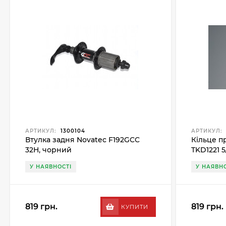
АРТИКУЛ:
1300104
АРТИКУЛ:
Втулка задня Novatec F192GCC
Кільце п
32H, чорний
TKD1221 
У НАЯВНОСТІ
У НАЯВНО
819 грн.
819 грн.
КУПИТИ