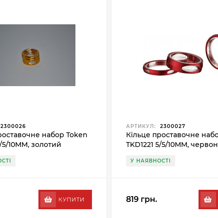
2300026
АРТИКУЛ:
2300027
роставочне набор Token
Кільце проставочне наб
5/5/10MM, золотий
TKD1221 5/5/10MM, черво
СТІ
У НАЯВНОСТІ
819 грн.
КУПИТИ