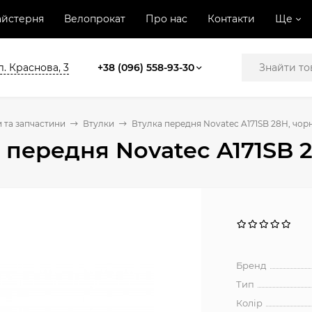
йстерня
Велопрокат
Про нас
Контакти
Ще
л. Краснова, 3
+38 (096) 558-93-30
 та запчастини
Втулки
Втулка передня Novatec A171SB 28H, чор
 передня Novatec A171SB 
Бренд
Тип
Колір