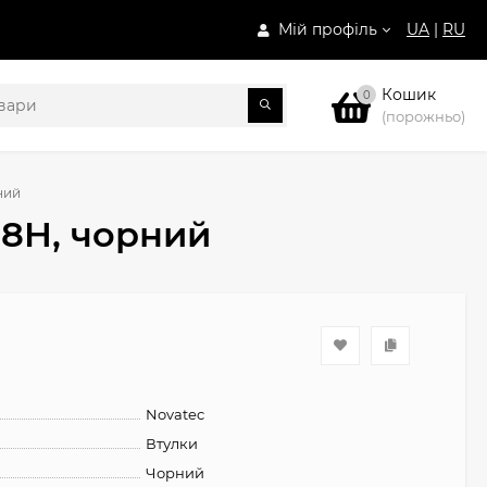
Мій профіль
UA
|
RU
Кошик
0
(порожньо)
ний
28H, чорний
Novatec
Втулки
Чорний