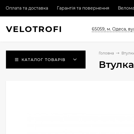
Оплата та доставка
Гарантія та повернення
Велома
VELO
TROFI
65059, м. Одеса, ву
Головна
Втулки
КАТАЛОГ ТОВАРІВ
Втулка