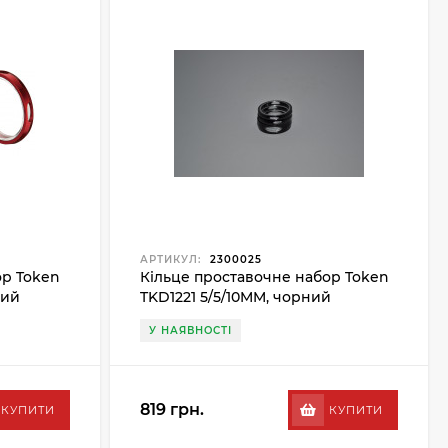
АРТИКУЛ:
2300025
ор Token
Кільце проставочне набор Token
ний
TKD1221 5/5/10MM, чорний
У НАЯВНОСТІ
819 грн.
КУПИТИ
КУПИТИ