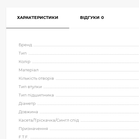
ХАРАКТЕРИСТИКИ
ВІДГУКИ
0
Бренд
Тип
Колір
Матеріал
Кількість отворів
Тип втулки
Тип підшипника
Діаметр
Довжина
Касета/Тріскачка/Сингл спід
Призначення
F.T.F.