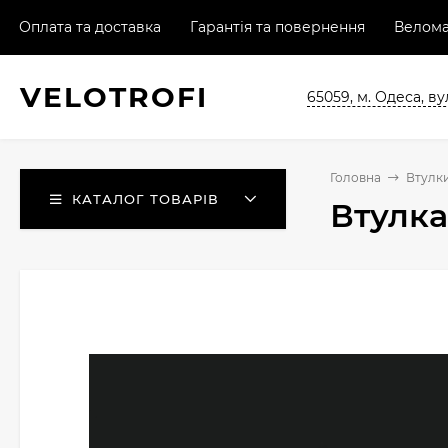
Оплата та доставка
Гарантія та повернення
Велома
VELO
TROFI
65059, м. Одеса, ву
Головна
Втулки
КАТАЛОГ ТОВАРІВ
Втулка