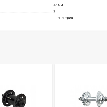
45 мм
2
Ексцентрик