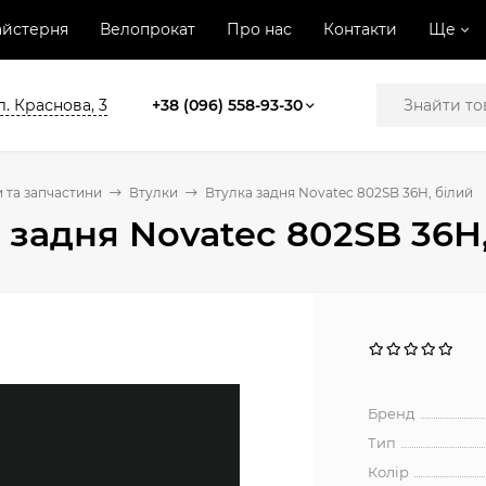
йстерня
Велопрокат
Про нас
Контакти
Ще
л. Краснова, 3
+38 (096) 558-93-30
 та запчастини
Втулки
Втулка задня Novatec 802SB 36H, білий
 задня Novatec 802SB 36H,
Бренд
Тип
Колір