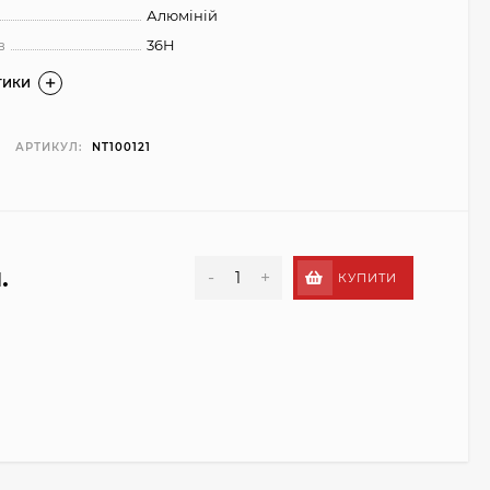
Алюміній
в
36H
ТИКИ
АРТИКУЛ:
NT100121
.
-
+
КУПИТИ