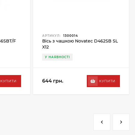
АРТИКУЛ:
1300014
66SBT/F
Вісь з чашкою Novatec D462SB SL
X12
У НАЯВНОСТІ
644 грн.
КУПИТИ
КУПИТИ