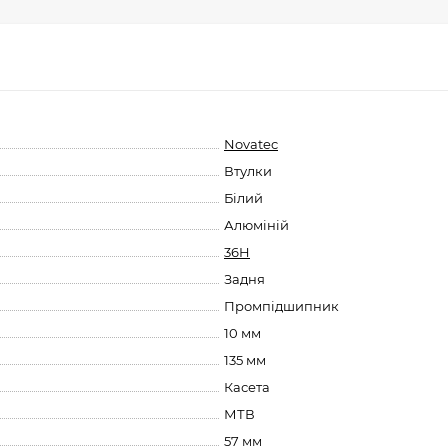
Novatec
Втулки
Білий
Алюміній
36H
Задня
Промпідшипник
10 мм
135 мм
Касета
МТВ
57 мм