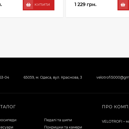
.
1 229 грн.
КУПИТИ
-63-04
65059, м. Одеса, вул. Краснова, 3
velotrofi5000@gm
АТАЛОГ
ПРО КОМП
лосипеди
Педалі та шипи
VELOTROFI – ма
сесуари
Покришки та камери