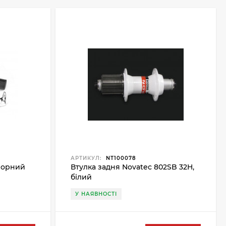
АРТИКУЛ:
NT100078
 чорний
Втулка задня Novatec 802SB 32H,
білий
У НАЯВНОСТІ