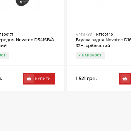
1300171
АРТИКУЛ:
NT100140
ередня Novatec D541SB/A
Втулка задня Novatec D1
ний
32H, сріблястий
СТІ
У НАЯВНОСТІ
.
1 521 грн.
КУПИТИ