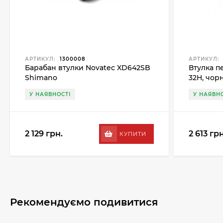
АРТИКУЛ:
1300008
АРТИКУЛ:
Барабан втулки Novatec XD642SB
Втулка п
Shimano
32H, чор
У НАЯВНОСТІ
У НАЯВНО
2 129 грн.
2 613 грн
КУПИТИ
Рекомендуємо подивитися