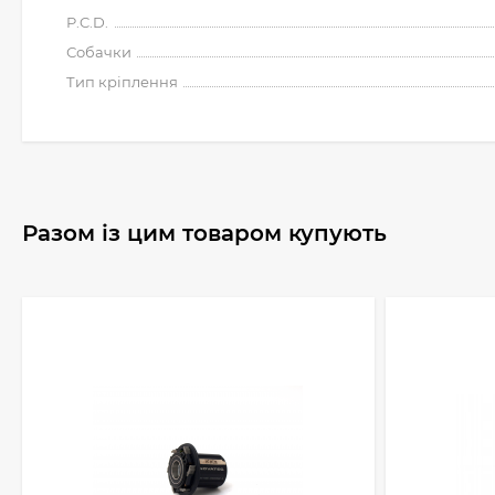
P.C.D.
Собачки
Тип кріплення
Разом із цим товаром купують