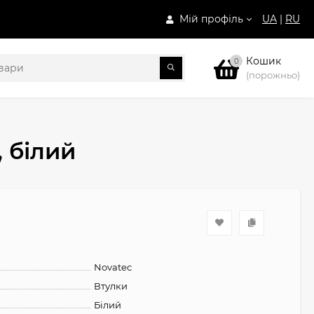
Мій профіль
UA
|
RU
Кошик
0
(порожньо)
 білий
Novatec
Втулки
Білий