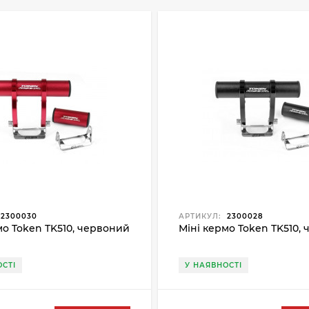
2300030
АРТИКУЛ:
2300028
мо Token TK510, червоний
Міні кермо Token TK510,
СТІ
У НАЯВНОСТІ