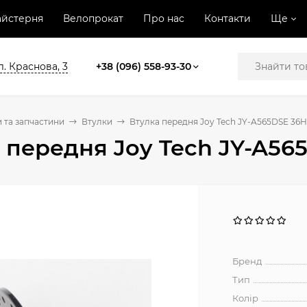
йстерня
Велопрокат
Про нас
Контакти
Ще
л. Краснова, 3
+38 (096) 558-93-30
 та запчастини
Втулки
Втулка передня Joy Tech JY-A565DSE 36H
 передня Joy Tech JY-A56
Бренд
Тип
Колір