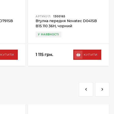
АРТИКУЛ:
1300165
 D791SB
Втулка передня Novatec D041SB
B15 110 36H, чорний
У НАЯВНОСТІ
1 115 грн.
КУПИТИ
КУПИТИ