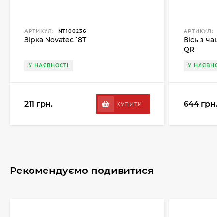
АРТИКУЛ:
NT100236
АРТИКУЛ:
Зірка Novatec 18T
Вісь з ч
QR
У НАЯВНОСТІ
У НАЯВНО
211 грн.
644 грн
КУПИТИ
Рекомендуємо подивитися