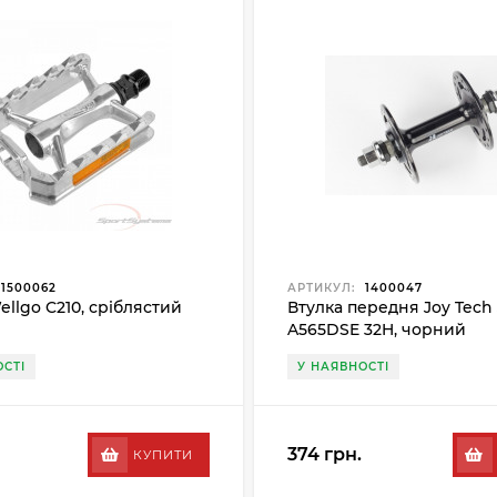
1500062
АРТИКУЛ:
1400047
ellgo C210, сріблястий
Втулка передня Joy Tech 
A565DSE 32H, чорний
СТІ
У НАЯВНОСТІ
374 грн.
КУПИТИ