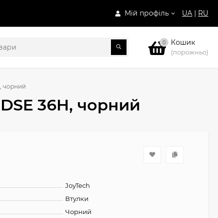
Мій профіль
UA
|
RU
Кошик
0
(порожньо)
, чорний
5DSE 36H, чорний
JoyTech
Втулки
Чорний