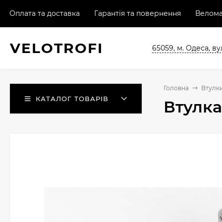
Оплата та доставка
Гарантія та повернення
Велома
VELO
TROFI
65059, м. Одеса, ву
Головна
Втулки
КАТАЛОГ ТОВАРІВ
Втулка