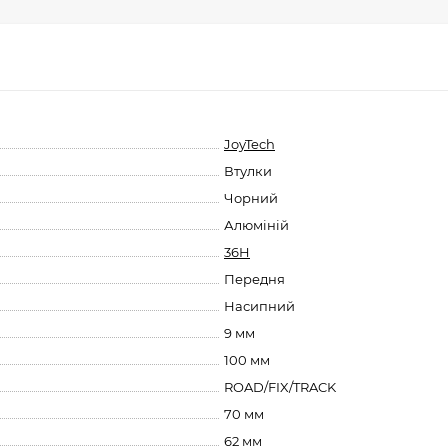
JoyTech
Втулки
Чорний
Алюміній
36H
Передня
Насипний
9 мм
100 мм
ROAD/FIX/TRACK
70 мм
62 мм