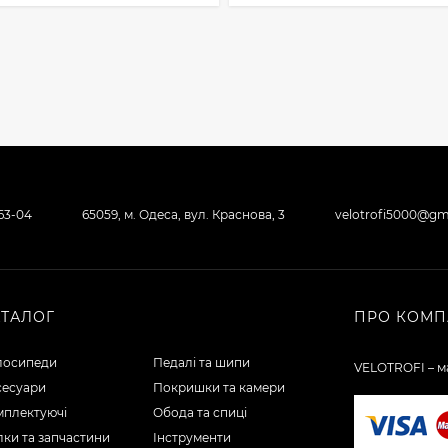
-63-04
65059, м. Одеса, вул. Краснова, 3
velotrofi5000@gm
АТАЛОГ
ПРО КОМП
лосипеди
Педалі та шипи
VELOTROFI – ма
сесуари
Покришки та камери
мплектуючі
Обода та спиці
ки та запчастини
Інструменти