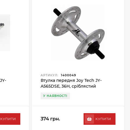
АРТИКУЛ:
1400049
JY-
Втулка передня Joy Tech JY-
A565DSE, 36H, сріблястий
У НАЯВНОСТІ
374 грн.
КУПИТИ
КУПИТИ