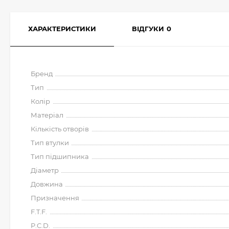
ХАРАКТЕРИСТИКИ
ВІДГУКИ
0
Бренд
Тип
Колір
Матеріал
Кількість отворів
Тип втулки
Тип підшипника
Діаметр
Довжина
Призначення
F.T.F.
P.C.D.