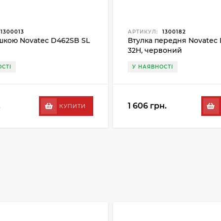
1300013
АРТИКУЛ:
1300182
ашкою Novatec D462SB SL
Втулка передня Novatec
32H, червоний
СТІ
У НАЯВНОСТІ
.
1 606 грн.
КУПИТИ