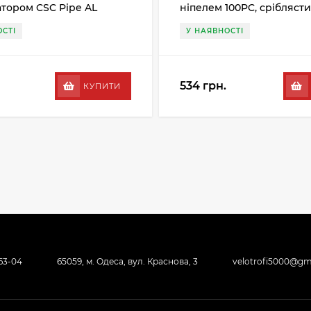
тором CSC Pipe AL
ніпелем 100PC, срібляст
сірий
СТІ
У НАЯВНОСТІ
534 грн.
КУПИТИ
-63-04
65059, м. Одеса, вул. Краснова, 3
velotrofi5000@gm