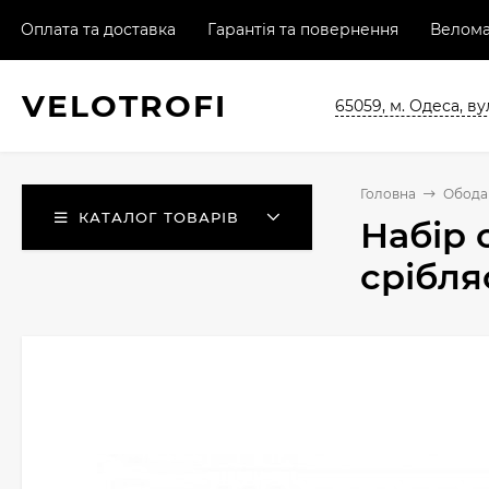
Оплата та доставка
Гарантія та повернення
Велома
VELO
TROFI
65059, м. Одеса, ву
Головна
Обода 
КАТАЛОГ ТОВАРІВ
Набір 
срібля