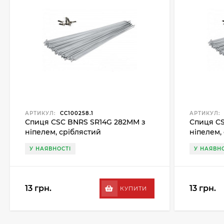
АРТИКУЛ:
CC100258.1
АРТИКУЛ:
Спиця CSC BNRS SR14G 282MM з
Спиця CS
ніпелем, сріблястий
ніпелем,
У НАЯВНОСТІ
У НАЯВНО
13 грн.
13 грн.
КУПИТИ