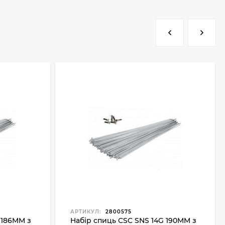
АРТИКУЛ:
2800575
 186MM з
Набір спиць CSC SNS 14G 190MM з