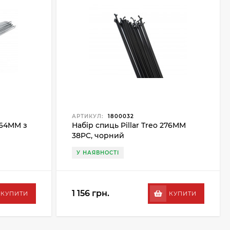
АРТИКУЛ:
1800032
264MM з
Набір спиць Pillar Treo 276MM
38PC, чорний
У НАЯВНОСТІ
1 156 грн.
КУПИТИ
КУПИТИ