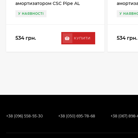
амортизатором CSC Pipe AL
амортиза
27.2MM, чорний
27.2MM, 
У НАЯВНОСТІ
У НАЯВНО
534 грн.
534 грн.
КУПИТИ
+38 (096) 558-93-30
+38 (050) 695-78-68
+38 (067) 898