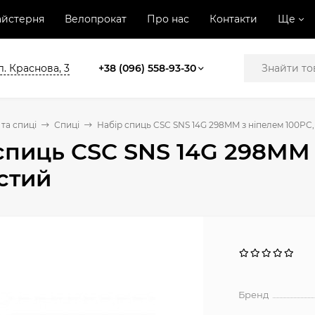
йстерня
Велопрокат
Про нас
Контакти
Ще
л. Краснова, 3
+38 (096) 558-93-30
та спиці
Спиці
Набір спиць CSC SNS 14G 298MM з ніпелем 100PC,
спиць CSC SNS 14G 298MM 
стий
Бренд