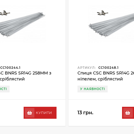
CC100244.1
АРТИКУЛ:
CC100248.1
C BNRS SR14G 258MM з
Спиця CSC BNRS SR14G 
 сріблястий
ніпелем, сріблястий
СТІ
У НАЯВНОСТІ
13 грн.
КУПИТИ