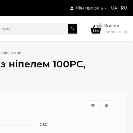
Мій профіль
UA
|
RU
Кошик
0
(порожньо)
 сріблястий
з ніпелем 100PC,
CSC