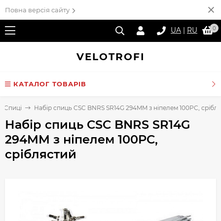
Повна версія сайту
0
UA
|
RU
VELO
TROFI
КАТАЛОГ ТОВАРІВ
Спиці
Набір спиць CSC BNRS SR14G 294MM з ніпелем 100PC, срібл
Набір спиць CSC BNRS SR14G
294MM з ніпелем 100PC,
сріблястий