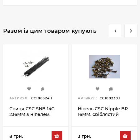
Разом із цим товаром купують
АРТИКУЛ:
CC100324.1
АРТИКУЛ:
CC100230.1
Спиця CSC SNB 14G
Ніпель CSC Nipple BR
236MM з ніпелем,
16MM, сріблястий
чорний
8 грн.
3 грн.