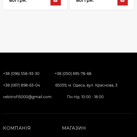
801 грн.
801 грн.
+38 (096) 558-93-30
+38 (050) 695-78-68
+38 (067) 898-63-04
65059, м. Одеса, вул. Краснова, 3
velotrofi5000@gmail.com
Пн-Нд: 10:00 - 18:00
КОМПАНІЯ
МАГАЗИН