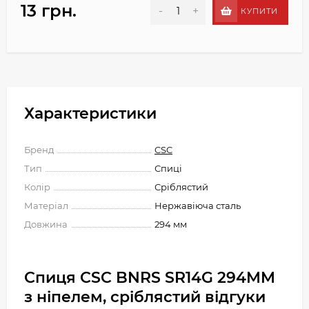
13 грн.
-
+
КУПИТИ
Характеристики
Бренд
CSC
Тип
Спиці
Колір
Сріблястий
Матеріал
Нержавіюча сталь
Довжина
294 мм
Спиця CSC BNRS SR14G 294MM
з ніпелем, сріблястий відгуки