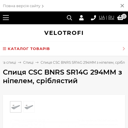
Повна версія сайту
0
UA
|
RU
VELO
TROFI
КАТАЛОГ ТОВАРІВ
 та спиці
Спиці
Спиця CSC BNRS SR14G 294MM з ніпелем, срібля
Спиця CSC BNRS SR14G 294MM з
ніпелем, сріблястий