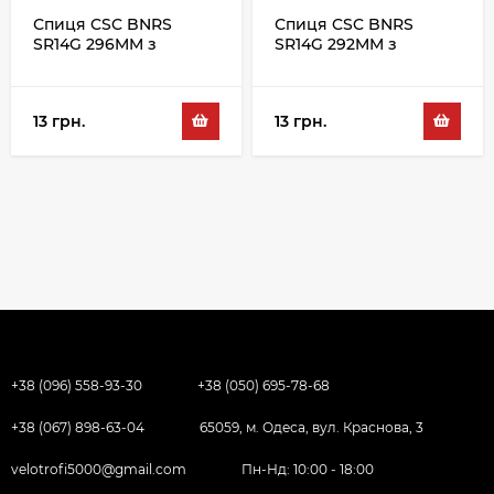
Спиця CSC BNRS
Спиця CSC BNRS
SR14G 296MM з
SR14G 292MM з
ніпелем, сріблястий
ніпелем, сріблястий
13 грн.
13 грн.
+38 (096) 558-93-30
+38 (050) 695-78-68
+38 (067) 898-63-04
65059, м. Одеса, вул. Краснова, 3
velotrofi5000@gmail.com
Пн-Нд: 10:00 - 18:00