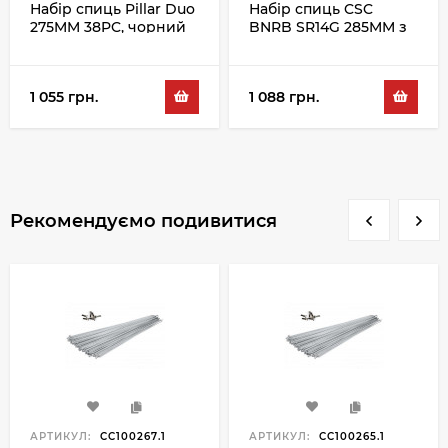
Набір спиць Pillar Duo
Набір спиць CSC
275MM 38PC, чорний
BNRB SR14G 285MM з
ніпелем 100PC,
чорний
1 055 грн.
1 088 грн.
Рекомендуємо подивитися
АРТИКУЛ:
CC100267.1
АРТИКУЛ:
CC100265.1