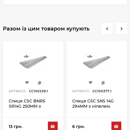
Разом із цим товаром купують
АРТИКУЛ:
CC100239.1
АРТИКУЛ:
CC100377.1
Спиця CSC BNRS
Спиця CSC SNS 14G
SR14G 250MM з
294MM з ніпелем,
ніпелем, сріблястий
сріблястий
13 грн.
6 грн.