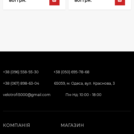
801 грн.
801 грн.
+38 (096) 558-93-30
+38 (050) 695-78-68
+38 (067) 898-63-04
65059, м. Одеса, вул. Краснова, 3
velotrofi5000@gmail.com
Пн-Нд: 10:00 - 18:00
КОМПАНІЯ
МАГАЗИН