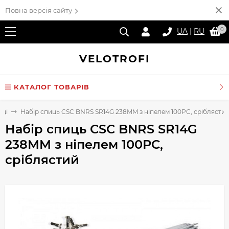
Повна версія сайту
0
UA
|
RU
VELO
TROFI
КАТАЛОГ ТОВАРІВ
иці
Набір спиць CSC BNRS SR14G 238MM з ніпелем 100PC, сріблясти
Набір спиць CSC BNRS SR14G
238MM з ніпелем 100PC,
сріблястий