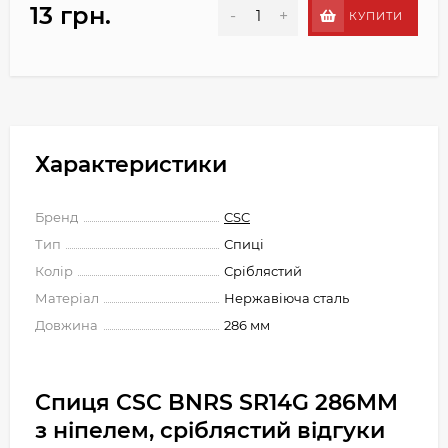
13 грн.
-
+
КУПИТИ
Характеристики
Бренд
CSC
Тип
Спиці
Колір
Сріблястий
Матеріал
Нержавіюча сталь
Довжина
286 мм
Спиця CSC BNRS SR14G 286MM
з ніпелем, сріблястий відгуки