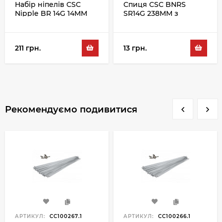
Набір ніпелів CSC
Спиця CSC BNRS
Nipple BR 14G 14MM
SR14G 238MM з
72PC, сріблястий
ніпелем, сріблястий
211 грн.
13 грн.
Рекомендуємо подивитися
АРТИКУЛ:
CC100267.1
АРТИКУЛ:
CC100266.1