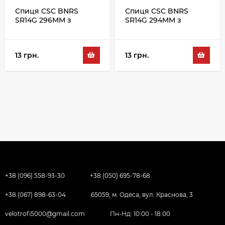
Спиця CSC BNRS
Спиця CSC BNRS
SR14G 296MM з
SR14G 294MM з
ніпелем, сріблястий
ніпелем, сріблястий
13 грн.
13 грн.
+38 (096) 558-93-30
+38 (050) 695-78-68
+38 (067) 898-63-04
65059, м. Одеса, вул. Краснова, 3
velotrofi5000@gmail.com
Пн-Нд: 10:00 - 18:00