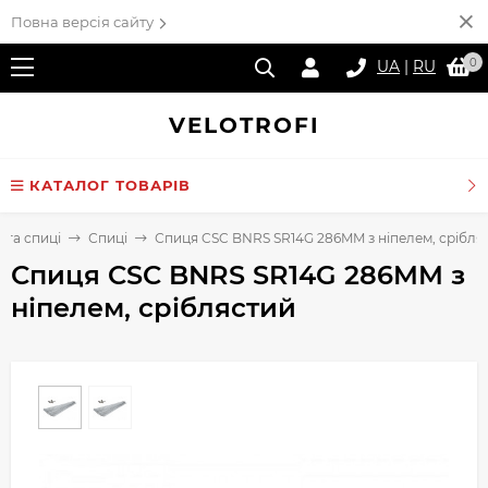
Повна версія сайту
0
UA
|
RU
VELO
TROFI
КАТАЛОГ ТОВАРІВ
 та спиці
Спиці
Спиця CSC BNRS SR14G 286MM з ніпелем, срібля
Спиця CSC BNRS SR14G 286MM з
ніпелем, сріблястий