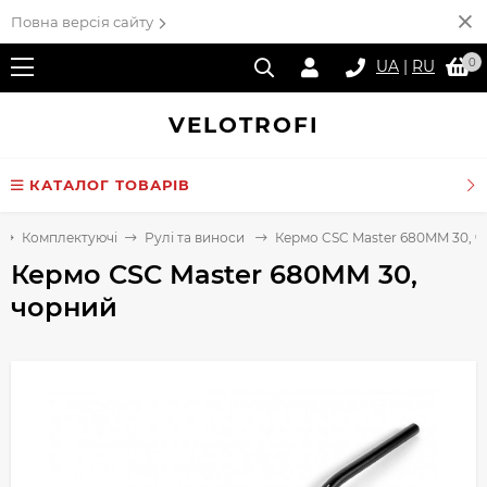
Повна версія сайту
0
UA
|
RU
VELO
TROFI
КАТАЛОГ ТОВАРІВ
Комплектуючі
Рулі та виноси
Кермо CSC Master 680MM 30, 
Кермо CSC Master 680MM 30,
чорний