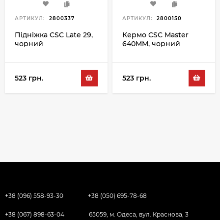
АРТИКУЛ:
2800337
АРТИКУЛ:
2800150
Підніжка CSC Late 29,
Кермо CSC Master
чорний
640MM, чорний
523 грн.
523 грн.
+38 (096) 558-93-30
+38 (050) 695-78-68
+38 (067) 898-63-04
65059, м. Одеса, вул. Краснова, 3