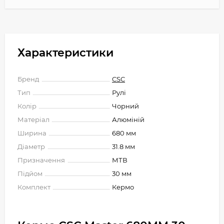
Характеристики
Бренд
CSC
Тип
Рулі
Колір
Чорний
Матеріал
Алюміній
Ширина
680 мм
Діаметр
31.8 мм
Призначення
МТВ
Підйом
30 мм
Комплект
Кермо