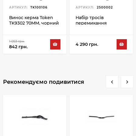
АРТИКУЛ:
TK100106
АРТИКУЛ:
2500002
Винос керма Token
Набір тросів
TK9302 70MM, чорний
перемикання
Shimano SF Cab SH
Slick ST 2.2 M 100PCS
1 053 грн.
4 290 грн.
842 грн.
Рекомендуємо подивитися