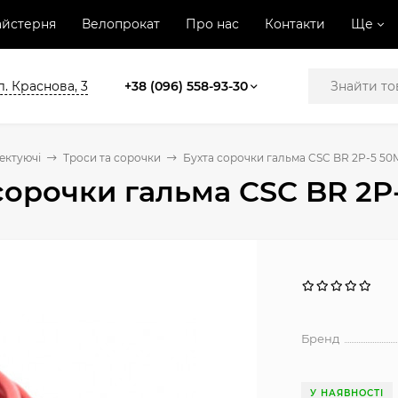
йстерня
Велопрокат
Про нас
Контакти
Ще
л. Краснова, 3
+38 (096) 558-93-30
ектуючі
Троси та сорочки
Бухта сорочки гальма CSC BR 2P-5 50
сорочки гальма CSC BR 2P
Бренд
У НАЯВНОСТІ