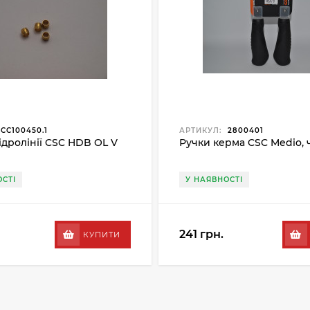
CC100450.1
АРТИКУЛ:
2800401
ідролінії CSC HDB OL V
Ручки керма CSC Medio,
СТІ
У НАЯВНОСТІ
241 грн.
КУПИТИ