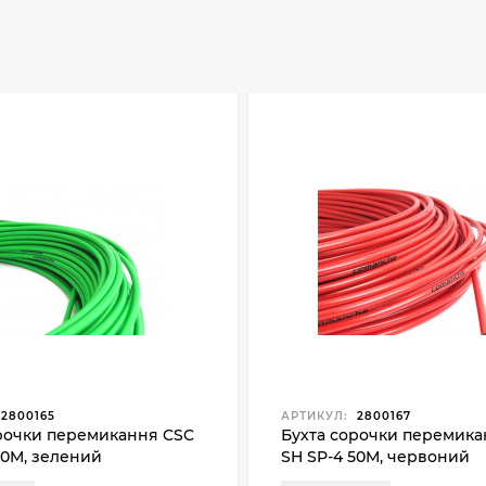
2800165
АРТИКУЛ:
2800167
рочки перемикання CSC
Бухта сорочки перемика
50M, зелений
SH SP-4 50M, червоний