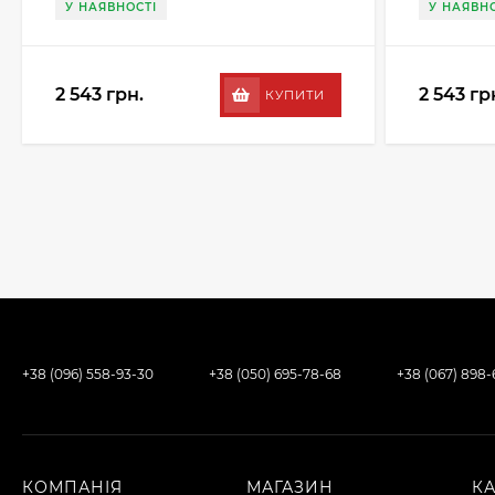
У НАЯВНОСТІ
У НАЯВНО
2 543 грн.
2 543 гр
КУПИТИ
+38 (096) 558-93-30
+38 (050) 695-78-68
+38 (067) 898
КОМПАНІЯ
МАГАЗИН
К