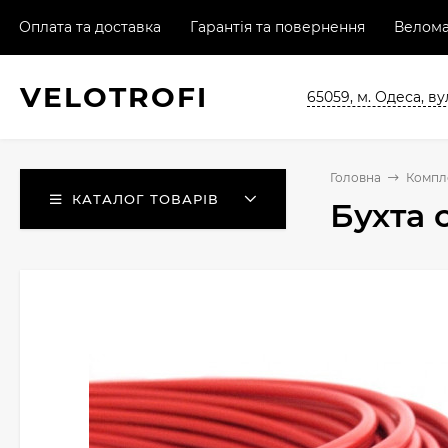
Оплата та доставка
Гарантія та повернення
Велома
VELO
TROFI
65059, м. Одеса, ву
Головна
Компл
КАТАЛОГ ТОВАРІВ
Бухта 