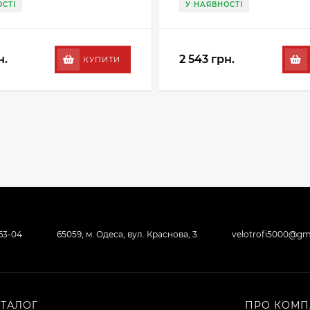
СТІ
У НАЯВНОСТІ
н.
2 543 грн.
КУПИТИ
-63-04
65059, м. Одеса, вул. Краснова, 3
velotrofi5000@gm
АТАЛОГ
ПРО КОМП