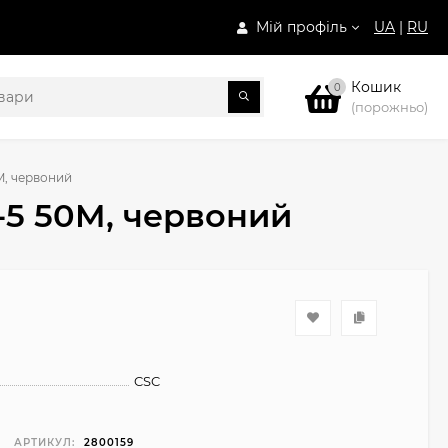
Мій профіль
UA
|
RU
Кошик
0
(порожньо)
M, червоний
-5 50M, червоний
CSC
АРТИКУЛ:
2800159