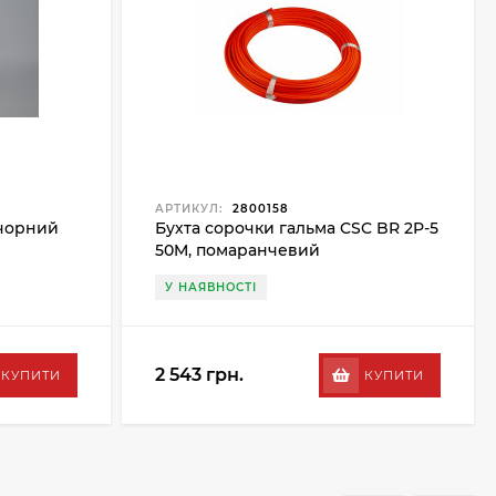
АРТИКУЛ:
2800158
 чорний
Бухта сорочки гальма CSC BR 2P-5
50M, помаранчевий
У НАЯВНОСТІ
2 543 грн.
КУПИТИ
КУПИТИ