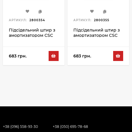
АРТИКУЛ:
2800354
АРТИКУЛ:
2800355
Підсідельний штир з
Підсідельний штир з
амортизатором CSC
амортизатором CSC
Handy 27.2MM, чорний
Handy 27.2MM, сірий
683 грн.
683 грн.
+38 (096) 558-93-30
+38 (050) 695-78-68