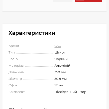
Характеристики
Бренд
CSC
Тип
Штирі
Колір
Чорний
Матеріал
Алюміній
Довжина
350 мм
Діаметр
30.9 мм
Офсет
17 мм
Комплект
Підсідельний штир