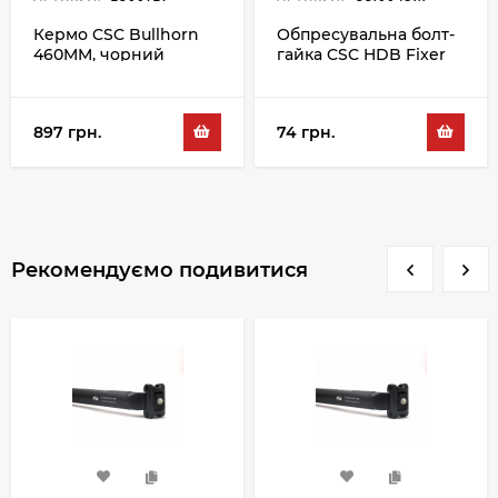
Кермо CSC Bullhorn
Обпресувальна болт-
460MM, чорний
гайка CSC HDB Fixer
Avid
897 грн.
74 грн.
Рекомендуємо подивитися