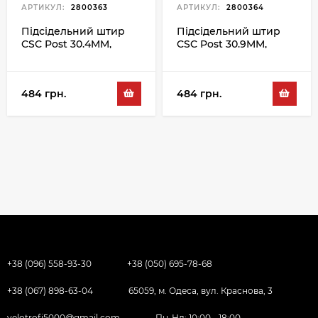
АРТИКУЛ:
2800363
АРТИКУЛ:
2800364
Підсідельний штир
Підсідельний штир
CSC Post 30.4MM,
CSC Post 30.9MM,
чорний
чорний
484 грн.
484 грн.
+38 (096) 558-93-30
+38 (050) 695-78-68
+38 (067) 898-63-04
65059, м. Одеса, вул. Краснова, 3
velotrofi5000@gmail.com
Пн-Нд: 10:00 - 18:00