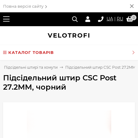
Повна версія сайту
0
UA
|
RU
VELO
TROFI
КАТАЛОГ ТОВАРІВ
Підсідельні штирі та хомути
Підсідельний штир CSC Post 27.2MM,
Підсідельний штир CSC Post
27.2MM, чорний