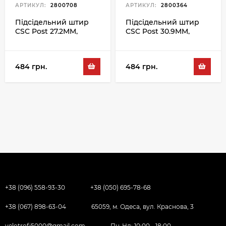
АРТИКУЛ:
2800708
АРТИКУЛ:
2800364
Підсідельний штир
Підсідельний штир
CSC Post 27.2MM,
CSC Post 30.9MM,
чорний
чорний
484 грн.
484 грн.
+38 (096) 558-93-30
+38 (050) 695-78-68
+38 (067) 898-63-04
65059, м. Одеса, вул. Краснова, 3
velotrofi5000@gmail.com
Пн-Нд: 10:00 - 18:00