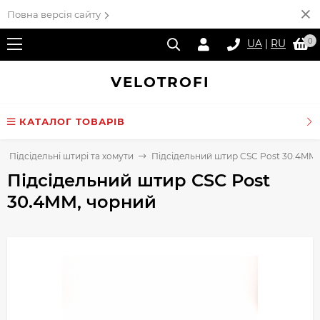
Повна версія сайту
0
UA
|
RU
VELO
TROFI
КАТАЛОГ ТОВАРІВ
Підсідельні штирі та хомути
Підсідельний штир CSC Post 30.4MM,
Підсідельний штир CSC Post
30.4MM, чорний