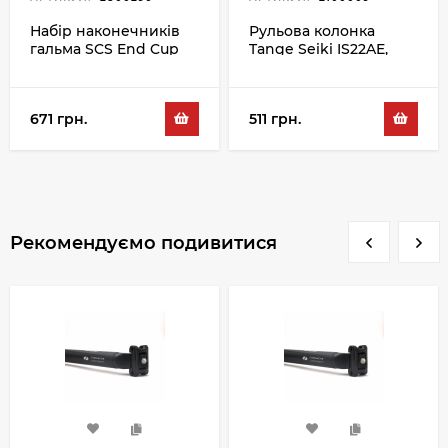
Набір наконечників
Рульова колонка
гальма SCS End Cup
Tange Seiki IS22AE,
BR-5BC 5MM 100PC,
чорний
чорний
671 грн.
511 грн.
Рекомендуємо подивитися