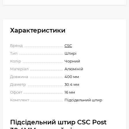
Характеристики
Бренд
CSC
Тип
Штирі
Колір
Чорний
Матеріал
Алюміній
Довжина
400 мм
Діаметр
30.4 мм
Офсет
16 мм
Комплект
Підсідельний штир
Підсідельний штир CSC Post