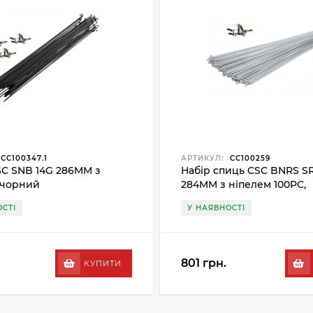
CC100347.1
АРТИКУЛ:
CC100259
C SNB 14G 286MM з
Набір спиць CSC BNRS S
 чорний
284MM з ніпелем 100PC,
сріблястий
СТІ
У НАЯВНОСТІ
801 грн.
КУПИТИ