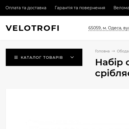
Оплата та доставка
Гарантія та повернення
Велома
VELO
TROFI
65059, м. Одеса, ву
Головна
Обода 
КАТАЛОГ ТОВАРІВ
Набір 
срібля