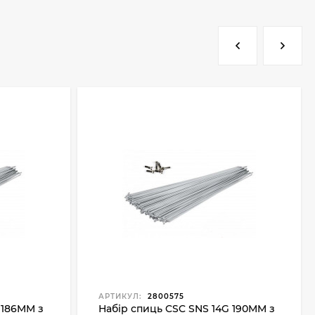
АРТИКУЛ:
2800575
 186MM з
Набір спиць CSC SNS 14G 190MM з