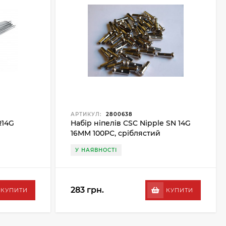
АРТИКУЛ:
2800638
R14G
Набір ніпелів CSC Nipple SN 14G
16MM 100PC, сріблястий
У НАЯВНОСТІ
283 грн.
КУПИТИ
КУПИТИ