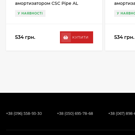
амортизатором CSC Pipe AL
амортиза
27.2MM, чорний
27.2MM, 
У НАЯВНОСТІ
У НАЯВНО
534 грн.
534 грн.
КУПИТИ
+38 (096) 558-93-30
+38 (050) 695-78-68
+38 (067) 898