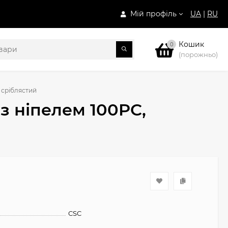
Мій профіль
UA
|
RU
Кошик
0
(порожньо)
 сріблястий
з ніпелем 100PC,
CSC