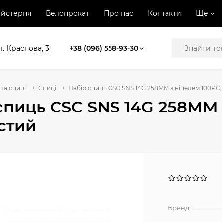
йстерня
Велопрокат
Про нас
Контакти
Ще
л. Краснова, 3
+38 (096) 558-93-30
та спиці
Спиці
Набір спиць CSC SNS 14G 258MM з ніпелем 100PC,
спиць CSC SNS 14G 258MM 
стий
Бренд