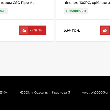
тором CSC Pipe AL
ніпелем 100PC, срібляст
сірий
СТІ
У НАЯВНОСТІ
534 грн.
КУПИТИ
-63-04
65059, м. Одеса, вул. Краснова, 3
velotrofi5000@gm