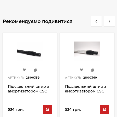
Рекомендуємо подивитися
АРТИКУЛ:
2800359
АРТИКУЛ:
2800360
Підсідельний штир з
Підсідельний штир з
амортизатором CSC
амортизатором CSC
Pipe AL 27.2MM,
Pipe AL 27.2MM, сірий
чорний
534 грн.
534 грн.