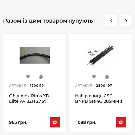
Разом із цим товаром купують
АРТИКУЛ:
1700110
АРТИКУЛ:
2800497
Обід Alex Rims XD-
Набір спиць CSC
Elite AV 32H 27.5",
BNRB SR14G 285MM з
чорний
ніпелем 100PC,
чорний
965 грн.
1 088 грн.