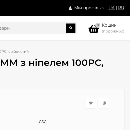
Мій профіль
UA
|
RU
Кошик
0
(порожньо)
0PC, сріблястий
MM з ніпелем 100PC,
CSC