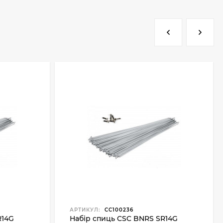
АРТИКУЛ:
CC100236
R14G
Набір спиць CSC BNRS SR14G