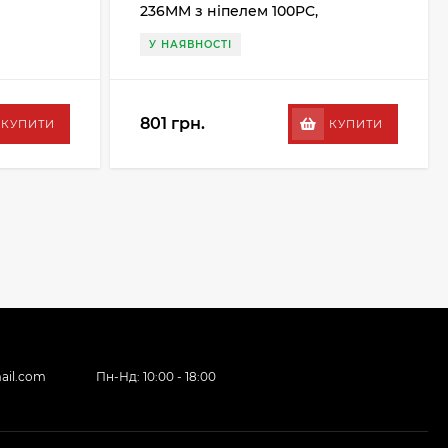
236MM з ніпелем 100PC,
сріблястий
У НАЯВНОСТІ
801 грн.
КУПИТИ
КУПИТИ
ail.com
Пн-Нд: 10:00 - 18:00