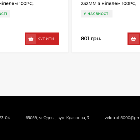
ніпелем 100PC,
232MM з ніпелем 100PC,
ий
сріблястий
СТІ
У НАЯВНОСТІ
801 грн.
КУПИТИ
-63-04
65059, м. Одеса, вул. Краснова, 3
velotrofi5000@gm