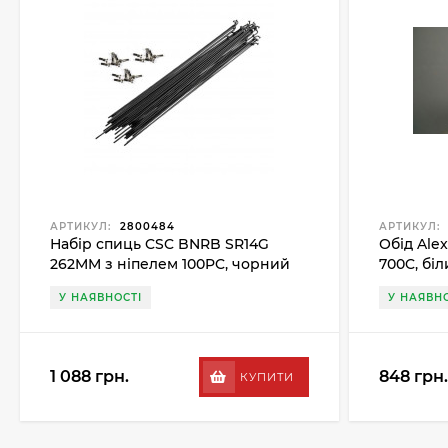
АРТИКУЛ:
2800484
АРТИКУЛ:
Набір спиць CSC BNRB SR14G
Обід Ale
262MM з ніпелем 100PC, чорний
700C, бі
У НАЯВНОСТІ
У НАЯВНО
1 088 грн.
848 грн.
КУПИТИ