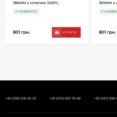
186MM з ніпелем 100PC,
190MM з 
сріблястий
срібляст
У НАЯВНОСТІ
У НАЯВНО
801 грн.
801 грн.
КУПИТИ
+38 (096) 558-93-30
+38 (050) 695-78-68
+38 (067) 898