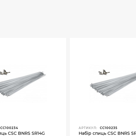
CC100234
АРТИКУЛ:
CC100235
иць CSC BNRS SR14G
Набір спиць CSC BNRS S