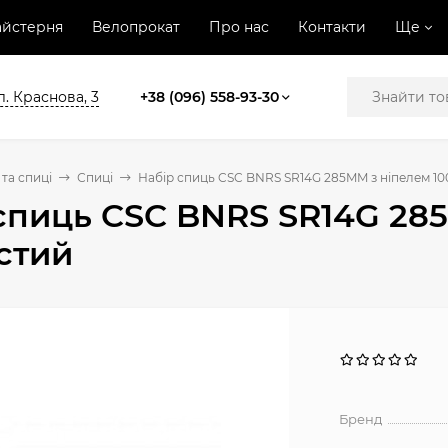
йстерня
Велопрокат
Про нас
Контакти
Ще
л. Краснова, 3
+38 (096) 558-93-30
та спиці
Спиці
Набір спиць CSC BNRS SR14G 285MM з ніпелем 10
спиць CSC BNRS SR14G 285
стий
Бренд