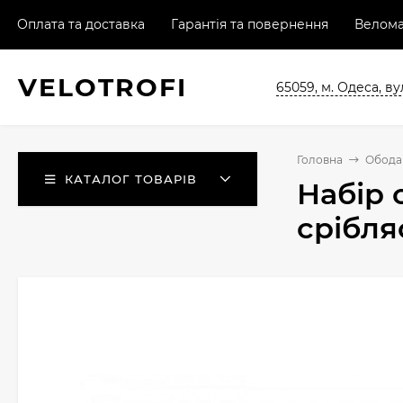
Оплата та доставка
Гарантія та повернення
Велома
VELO
TROFI
65059, м. Одеса, ву
Головна
Обода 
КАТАЛОГ ТОВАРІВ
Набір 
срібля