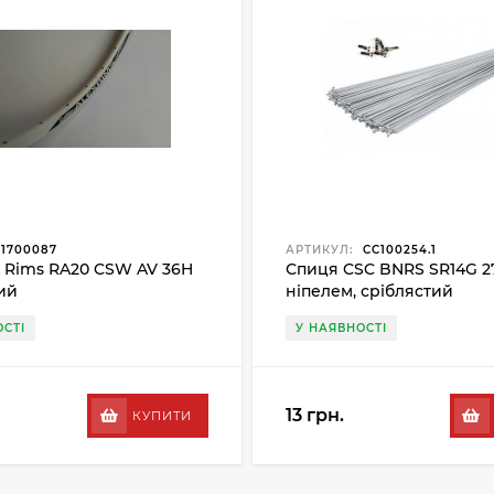
1700087
АРТИКУЛ:
CC100254.1
x Rims RA20 CSW AV 36H
Спиця CSC BNRS SR14G 2
лий
ніпелем, сріблястий
СТІ
У НАЯВНОСТІ
13 грн.
КУПИТИ