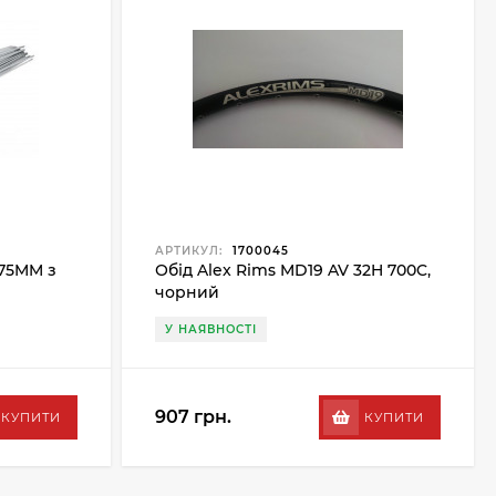
АРТИКУЛ:
1700045
75MM з
Обід Alex Rims MD19 AV 32H 700C,
чорний
У НАЯВНОСТІ
907 грн.
КУПИТИ
КУПИТИ