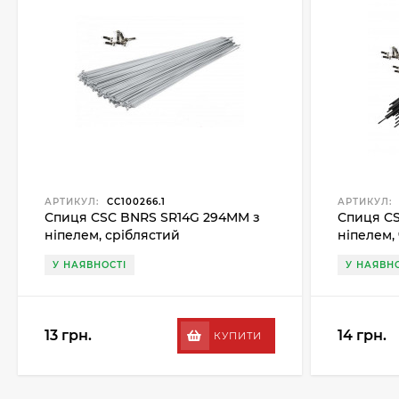
АРТИКУЛ:
CC100266.1
АРТИКУЛ:
Спиця CSC BNRS SR14G 294MM з
Спиця CS
ніпелем, сріблястий
ніпелем,
У НАЯВНОСТІ
У НАЯВНО
13 грн.
14 грн.
КУПИТИ