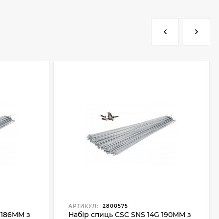
АРТИКУЛ:
2800575
 186MM з
Набір спиць CSC SNS 14G 190MM з