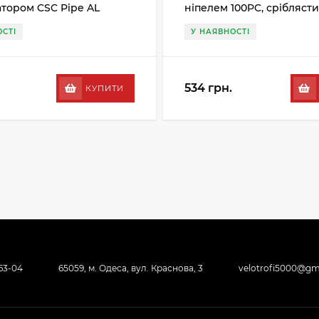
тором CSC Pipe AL
ніпелем 100PC, срібляст
сірий
СТІ
У НАЯВНОСТІ
534 грн.
КУПИТИ
-63-04
65059, м. Одеса, вул. Краснова, 3
velotrofi5000@gm