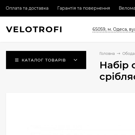
Оплата та доставка
Гарантія та повернення
Велома
VELO
TROFI
65059, м. Одеса, ву
Головна
Обода 
КАТАЛОГ ТОВАРІВ
Набір 
срібля