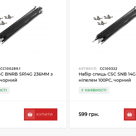
CC100289.1
АРТИКУЛ:
CC100322
C BNRB SR14G 236MM з
Набір спиць CSC SNB 14G
 чорний
ніпелем 100PC, чорний
СТІ
У НАЯВНОСТІ
599 грн.
КУПИТИ