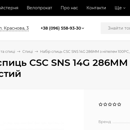
йстерня
Велопрокат
Про нас
Контакти
Ще
л. Краснова, 3
+38 (096) 558-93-30
та спиці
Спиці
Набір спиць CSC SNS 14G 286MM з ніпелем 100PC,
спиць CSC SNS 14G 286MM 
стий
Бренд