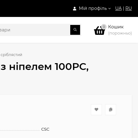
Мій профіль
UA
|
RU
Кошик
0
(порожньо)
 сріблястий
з ніпелем 100PC,
CSC