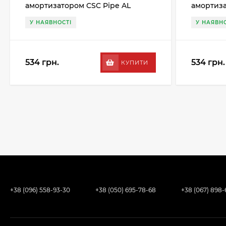
амортизатором CSC Pipe AL
амортиза
27.2MM, чорний
27.2MM, 
У НАЯВНОСТІ
У НАЯВНО
534 грн.
534 грн.
КУПИТИ
+38 (096) 558-93-30
+38 (050) 695-78-68
+38 (067) 898