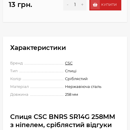
13 грн.
-
+
КУПИТИ
Характеристики
Бренд
CSC
Тип
Спиці
Колір
Сріблястий
Матеріал
Нержавіюча сталь
Довжина
258 мм
Спиця CSC BNRS SR14G 258MM
з ніпелем, сріблястий відгуки