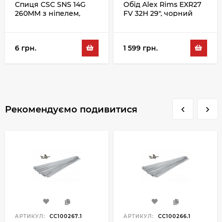
Спиця CSC SNS 14G
Обід Alex Rims EXR27
260MM з ніпелем,
FV 32H 29", чорний
сріблястий
6 грн.
1 599 грн.
Рекомендуємо подивитися
АРТИКУЛ:
CC100267.1
АРТИКУЛ:
CC100266.1