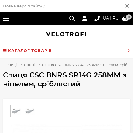
Повна версія сайту
0
UA
|
RU
VELO
TROFI
КАТАЛОГ ТОВАРІВ
 та спиці
Спиці
Спиця CSC BNRS SR14G 258MM з ніпелем, срібля
Спиця CSC BNRS SR14G 258MM з
ніпелем, сріблястий