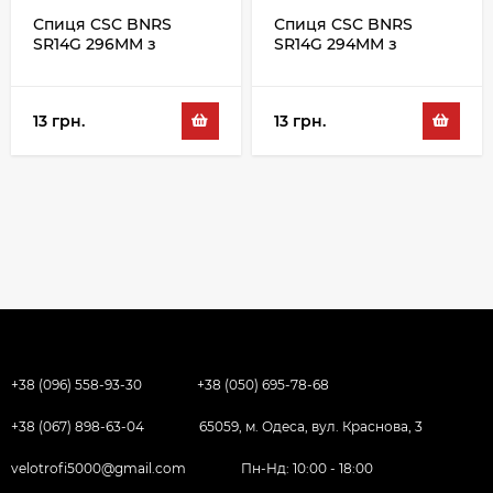
Спиця CSC BNRS
Спиця CSC BNRS
SR14G 296MM з
SR14G 294MM з
ніпелем, сріблястий
ніпелем, сріблястий
13 грн.
13 грн.
+38 (096) 558-93-30
+38 (050) 695-78-68
+38 (067) 898-63-04
65059, м. Одеса, вул. Краснова, 3
velotrofi5000@gmail.com
Пн-Нд: 10:00 - 18:00