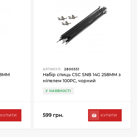
АРТИКУЛ:
2800551
268MM
Набір спиць CSC SNB 14G 258MM з
ніпелем 100PC, чорний
У НАЯВНОСТІ
599 грн.
КУПИТИ
КУПИТИ