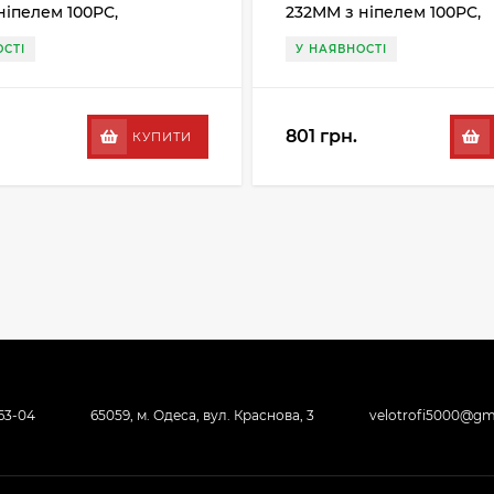
ніпелем 100PC,
232MM з ніпелем 100PC,
ий
сріблястий
СТІ
У НАЯВНОСТІ
801 грн.
КУПИТИ
-63-04
65059, м. Одеса, вул. Краснова, 3
velotrofi5000@gm