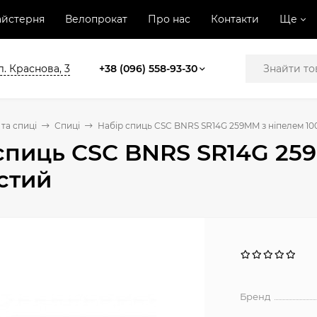
йстерня
Велопрокат
Про нас
Контакти
Ще
л. Краснова, 3
+38 (096) 558-93-30
та спиці
Спиці
Набір спиць CSC BNRS SR14G 259MM з ніпелем 10
спиць CSC BNRS SR14G 259
стий
Бренд