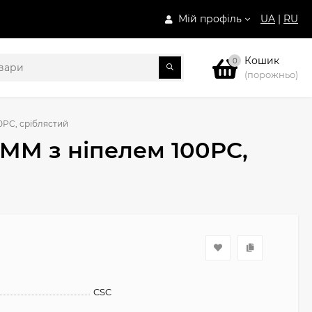
Мій профіль
UA
|
RU
Кошик
0
(порожньо)
0PC, сріблястий
MM з ніпелем 100PC,
CSC