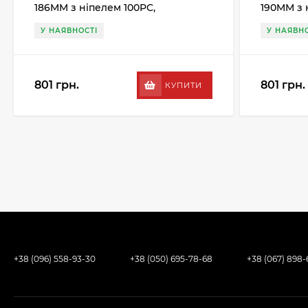
186MM з ніпелем 100PC,
190MM з 
сріблястий
срібляст
У НАЯВНОСТІ
У НАЯВНО
801 грн.
801 грн.
КУПИТИ
+38 (096) 558-93-30
+38 (050) 695-78-68
+38 (067) 898