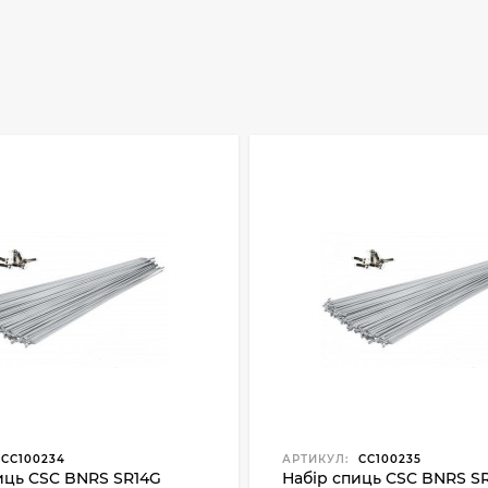
CC100234
АРТИКУЛ:
CC100235
иць CSC BNRS SR14G
Набір спиць CSC BNRS S