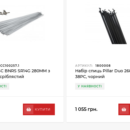
CC100257.1
АРТИКУЛ:
1800008
C BNRS SR14G 280MM з
Набір спиць Pillar Duo 
 сріблястий
38PC, чорний
СТІ
У НАЯВНОСТІ
1 055 грн.
КУПИТИ