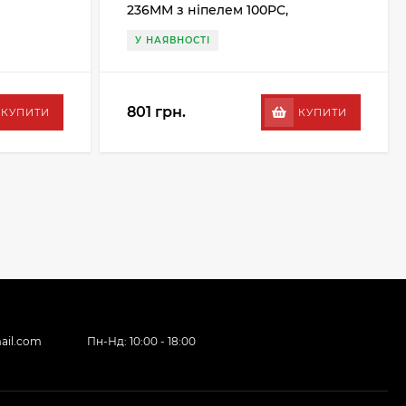
236MM з ніпелем 100PC,
сріблястий
У НАЯВНОСТІ
801 грн.
КУПИТИ
КУПИТИ
ail.com
Пн-Нд: 10:00 - 18:00