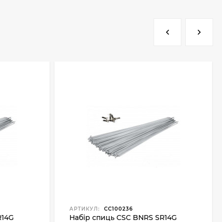
АРТИКУЛ:
CC100236
R14G
Набір спиць CSC BNRS SR14G