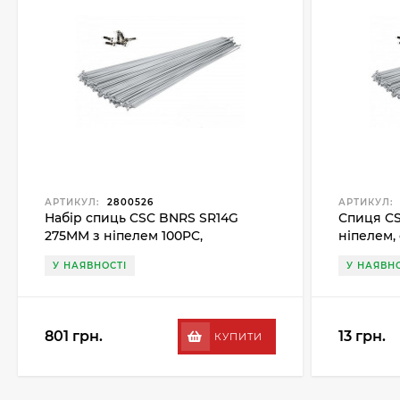
АРТИКУЛ:
2800526
АРТИКУЛ:
Набір спиць CSC BNRS SR14G
Спиця CS
275MM з ніпелем 100PC,
ніпелем,
сріблястий
У НАЯВНОСТІ
У НАЯВНО
801 грн.
13 грн.
КУПИТИ