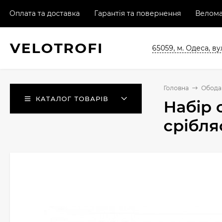
Оплата та доставка
Гарантія та повернення
Велома
VELO
TROFI
65059, м. Одеса, ву
Головна
Обода 
КАТАЛОГ ТОВАРІВ
Набір 
срібля