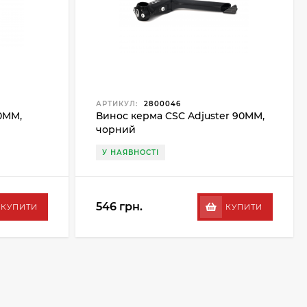
АРТИКУЛ:
2800046
0MM,
Винос керма CSC Adjuster 90MM,
чорний
У НАЯВНОСТІ
546 грн.
КУПИТИ
КУПИТИ