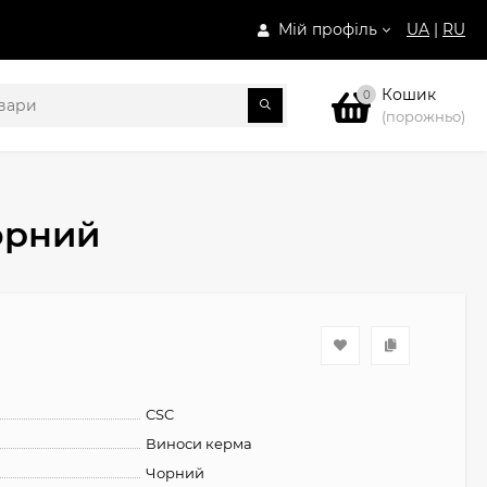
Мій профіль
UA
|
RU
Кошик
0
(порожньо)
орний
CSC
Виноси керма
Чорний