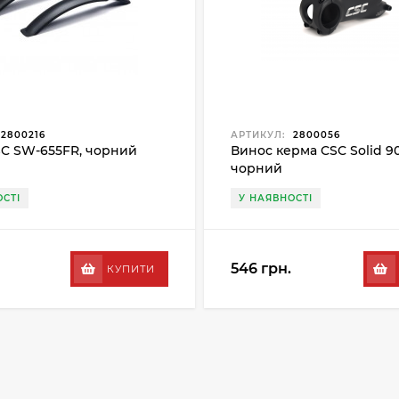
2800216
АРТИКУЛ:
2800056
C SW-655FR, чорний
Винос керма CSC Solid 9
чорний
СТІ
У НАЯВНОСТІ
546 грн.
КУПИТИ