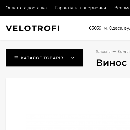
Оплата та доставка
Гарантія та повернення
Велома
VELO
TROFI
65059, м. Одеса, ву
Головна
Компл
КАТАЛОГ ТОВАРІВ
Винос 