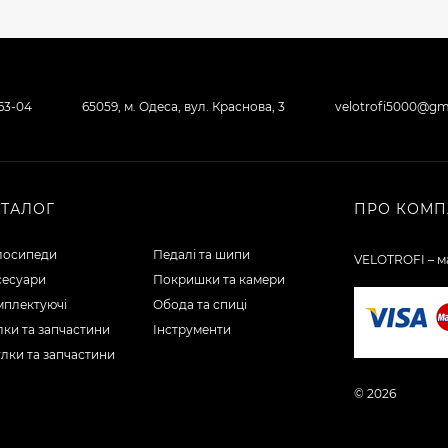
-63-04
65059, м. Одеса, вул. Краснова, 3
velotrofi5000@gm
АТАЛОГ
ПРО КОМП
лосипеди
Педалі та шипи
VELOTROFI – ма
сесуари
Покришки та камери
мплектуючі
Обода та спиці
ки та запчастини
Інструменти
лки та запчастини
© 2026