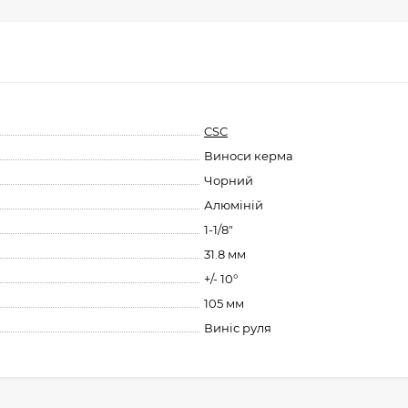
CSC
Виноси керма
Чорний
Алюміній
1-1/8"
31.8 мм
+/- 10°
105 мм
Виніс руля