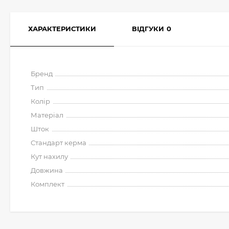
ХАРАКТЕРИСТИКИ
ВІДГУКИ
0
Бренд
Тип
Колір
Матеріал
Шток
Стандарт керма
Кут нахилу
Довжина
Комплект