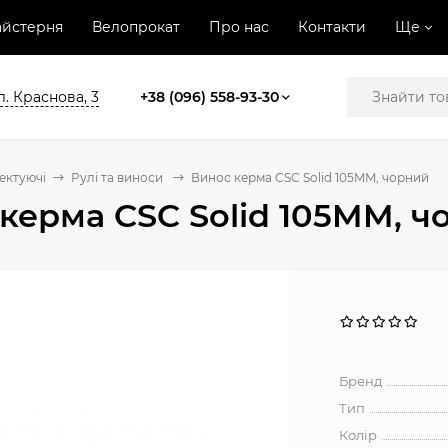
йстерня
Велопрокат
Про нас
Контакти
Ще
л. Краснова, 3
+38 (096) 558-93-30
ектуючі
Рулі та виноси
Винос керма CSC Solid 105MM, чорний
керма CSC Solid 105MM, ч
Бренд
Тип
Колір