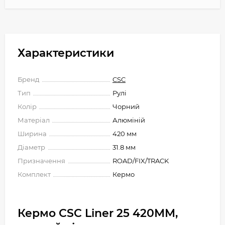
Характеристики
Бренд
CSC
Тип
Рулі
Колір
Чорний
Матеріал
Алюміній
Ширина
420 мм
Діаметр
31.8 мм
Призначення
ROAD/FIX/TRACK
Комплект
Кермо
Кермо CSC Liner 25 420ММ,