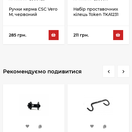
Ручки керма CSC Vero
Набір проставочних
M, червоний
кілець Token TKA1231
5/10/15MM, червоний
285 грн.
211 грн.
Рекомендуємо подивитися