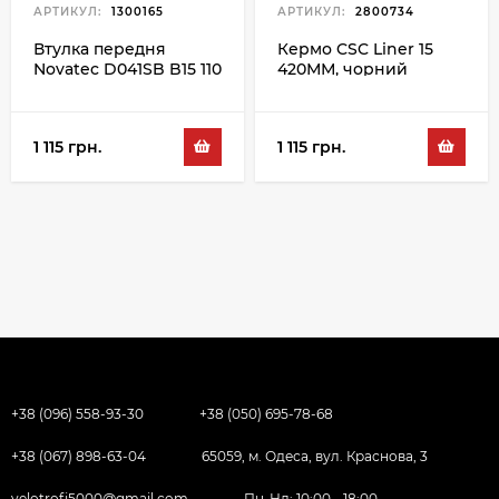
АРТИКУЛ:
1300165
АРТИКУЛ:
2800734
Втулка передня
Кермо CSC Liner 15
Novatec D041SB B15 110
420ММ, чорний
36H, чорний
1 115 грн.
1 115 грн.
+38 (096) 558-93-30
+38 (050) 695-78-68
+38 (067) 898-63-04
65059, м. Одеса, вул. Краснова, 3
velotrofi5000@gmail.com
Пн-Нд: 10:00 - 18:00