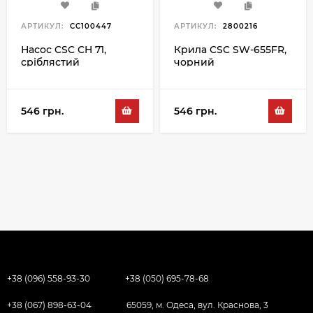
АРТИКУЛ:
CC100447
АРТИКУЛ:
2800216
Насос CSC CH 71,
Крила CSC SW-655FR,
сріблястий
чорний
546 грн.
546 грн.
+38 (096) 558-93-30
+38 (050) 695-78-68
+38 (067) 898-63-04
65059, м. Одеса, вул. Краснова, 3