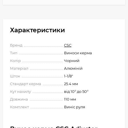
Характеристики
Бренд
CSC
Тип
Виноси керма
Колір
Чорний
Матеріал
Алюміній
Шток
1-1/8"
Стандарт керма
25.4 мм
Кут нахилу
від 10° до 50°
Довжина
110 мм
Комплект
Виніс руля