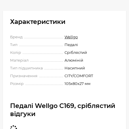
Характеристики
Бренд
Wellgo
Тип
Педалі
Колір
Сріблястий
Матеріал
Алюміній
Тип підшипника
Насипний
Призначення
CITY/COMFORT
Розмір
105x80x27 мм
Педалі Wellgo C169, сріблястий
відгуки