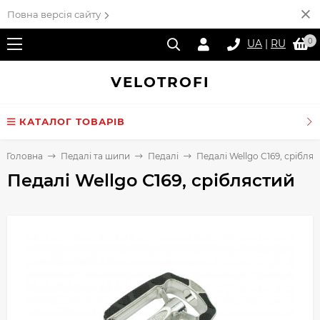
Повна версія сайту
0
UA
|
RU
VELO
TROFI
КАТАЛОГ ТОВАРІВ
Головна
Педалі та шипи
Педалі
Педалі Wellgo C169, срібля
Педалі Wellgo C169, сріблястий