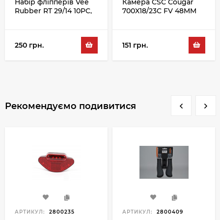
Набір фліпперів Vee
Камера CSC Cougar
Rubber RT 29/14 10PC,
700X18/23C FV 48MM
зелений
250 грн.
151 грн.
Рекомендуємо подивитися
АРТИКУЛ:
2800235
АРТИКУЛ:
2800409