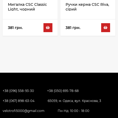
Мигалка CSC Classic
Ручки керма CSC Riva,
Light, чорний
сірий
381 грн.
381 грн.
+38 (096) 558-93-30
+38 (050) 695-78-68
+38 (067) 898-63-04
65059, м. Одеса, вул. Краснова, 3
velotrofi5000@gmail.com
Пн-Нд: 10:00 - 18:00