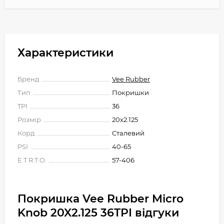
Характеристики
Бренд
Vee Rubber
Тип
Покришки
TPI
36
Розмір
20x2.125
Корд
Сталевий
PSI
40-65
E.T.R.T.O.
57-406
Покришка Vee Rubber Micro
Knob 20X2.125 36TPI відгуки