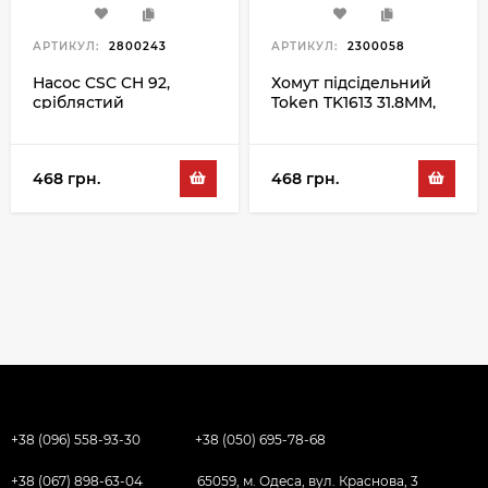
АРТИКУЛ:
2800243
АРТИКУЛ:
2300058
Насос CSC CH 92,
Хомут підсідельний
сріблястий
Token TK1613 31.8MM,
чорний
468 грн.
468 грн.
+38 (096) 558-93-30
+38 (050) 695-78-68
+38 (067) 898-63-04
65059, м. Одеса, вул. Краснова, 3