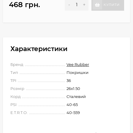
468 грн.
-
+
КУПИТИ
Характеристики
Бренд
Vee Rubber
Тип
Покришки
TPI
36
Розмір
26x1.50
Корд
Сталевий
PSI
40-65
E.T.R.T.O.
40-559