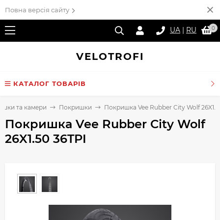
Повна версія сайту
0
UA
|
RU
VELO
TROFI
КАТАЛОГ ТОВАРІВ
шки та камери
Покришки
Покришка Vee Rubber City Wolf 26X1.5
Покришка Vee Rubber City Wolf
26X1.50 36TPI