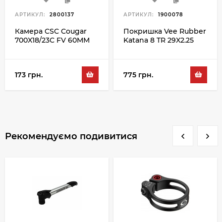
АРТИКУЛ:
2800137
АРТИКУЛ:
1900078
Камера CSC Cougar
Покришка Vee Rubber
700X18/23C FV 60MM
Katana 8 TR 29X2.25
72TPI
173 грн.
775 грн.
Рекомендуємо подивитися