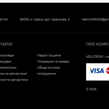
-63-04
65059, м. Одеса, вул. Краснова, 3
velotrofi5000@gm
АТАЛОГ
ПРО КОМП
лосипеди
Педалі та шипи
VELOTROFI – ма
сесуари
Покришки та камери
мплектуючі
Обода та спиці
ки та запчастини
Інструменти
лки та запчастини
© 2026