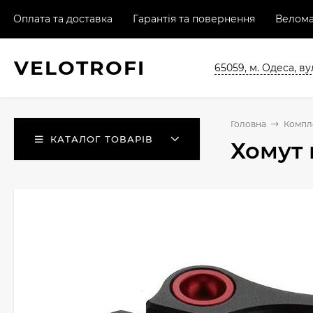
Оплата та доставка
Гарантія та повернення
Велома
VELO
TROFI
65059, м. Одеса, ву
Головна
Компл
КАТАЛОГ ТОВАРІВ
Хомут 