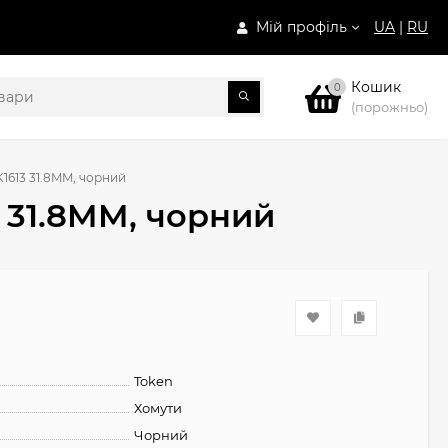
Мій профіль
UA
|
RU
Кошик
0
(порожньо)
K1613 31.8MM, чорний
3 31.8MM, чорний
Token
Хомути
Чорний