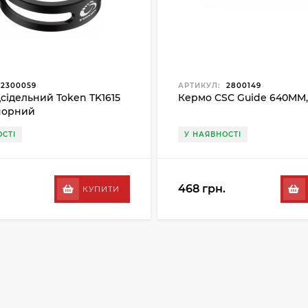
2300059
АРТИКУЛ:
2800149
дсідельний Token TK1615
Кермо CSC Guide 640MM
чорний
СТІ
У НАЯВНОСТІ
468 грн.
КУПИТИ