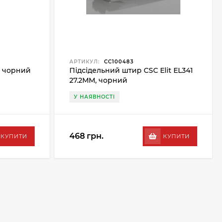
АРТИКУЛ:
CC100483
, чорний
Підсідельний штир CSC Elit EL341
27.2MM, чорний
У НАЯВНОСТІ
468 грн.
КУПИТИ
КУПИТИ