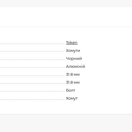
Token
Хомути
Чорний
Алюміній
31.8 мм
31.8 мм
Болт
Хомут