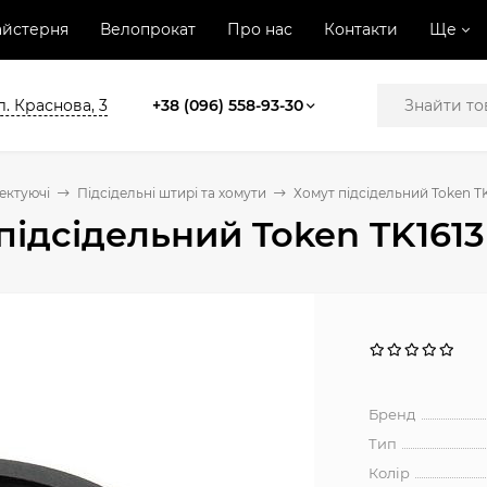
йстерня
Велопрокат
Про нас
Контакти
Ще
л. Краснова, 3
+38 (096) 558-93-30
ектуючі
Підсідельні штирі та хомути
Хомут підсідельний Token T
підсідельний Token TK161
Бренд
Тип
Колір