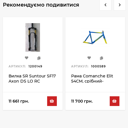
Рекомендуємо подивитися
АРТИКУЛ:
1200149
АРТИКУЛ:
1000589
Вилка SR Suntour SF17
Рама Comanche Elit
Axon DS LO RC
54CM, срібний-
15QLC32 120 29",
червоний
чорний
11 661 грн.
11 700 грн.