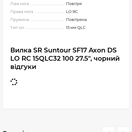
Ліва нога
Повітря
Права нога
LO RC
Пружина
Повітряна
Тип осі
15 мм QLC
Вилка SR Suntour SF17 Axon DS
LO RC 15QLC32 100 27.5", чорний
відгуки