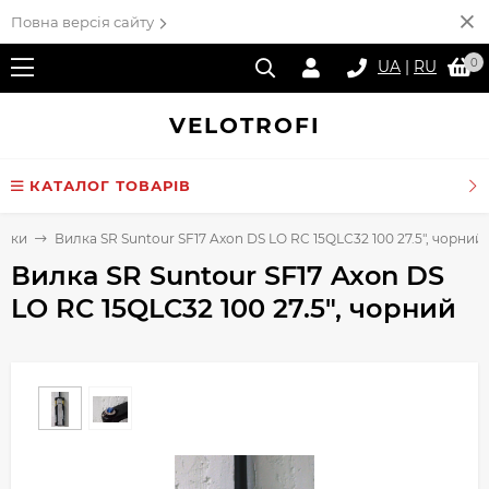
Повна версія сайту
0
UA
|
RU
VELO
TROFI
КАТАЛОГ ТОВАРІВ
илки
Вилка SR Suntour SF17 Axon DS LO RC 15QLC32 100 27.5", чорний
Вилка SR Suntour SF17 Axon DS
LO RC 15QLC32 100 27.5", чорний