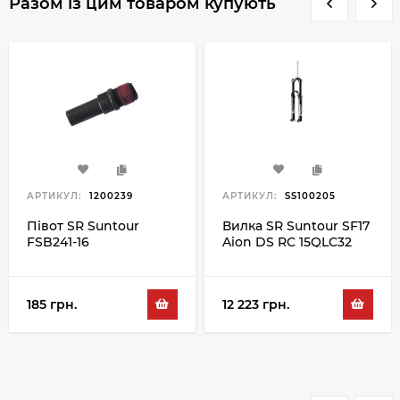
Разом із цим товаром купують
АРТИКУЛ:
1200239
АРТИКУЛ:
SS100205
Півот SR Suntour
Вилка SR Suntour SF17
FSB241-16
Aion DS RC 15QLC32
160 27.5", чорний
185 грн.
12 223 грн.