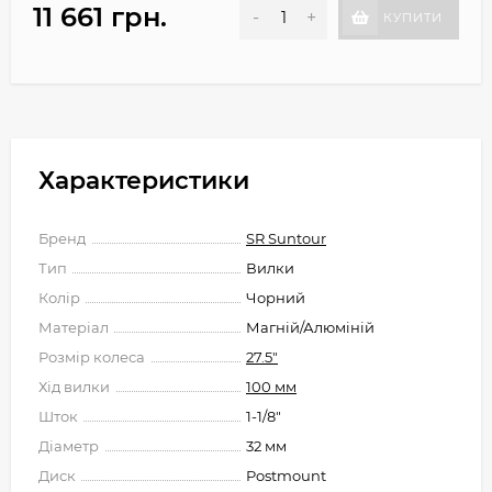
11 661 грн.
-
+
КУПИТИ
Характеристики
Бренд
SR Suntour
Тип
Вилки
Колір
Чорний
Матеріал
Магній/Алюміній
Розмір колеса
27.5"
Хід вилки
100 мм
Шток
1-1/8"
Діаметр
32 мм
Диск
Postmount