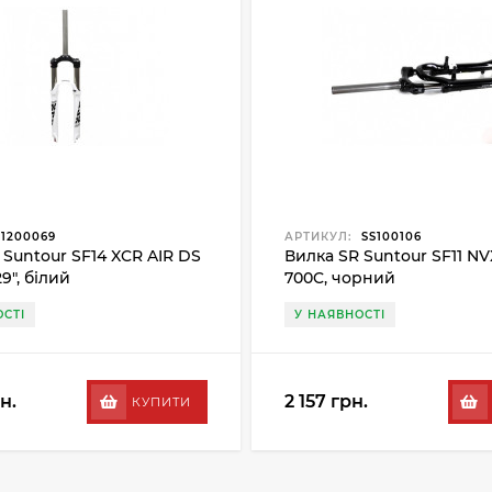
1200069
АРТИКУЛ:
SS100106
 Suntour SF14 XCR AIR DS
Вилка SR Suntour SF11 NV
29", білий
700C, чорний
СТІ
У НАЯВНОСТІ
н.
2 157 грн.
КУПИТИ