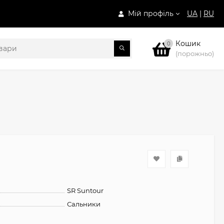
Мій профіль
UA
|
RU
Кошик
0
(порожньо)
SR Suntour
Сальники