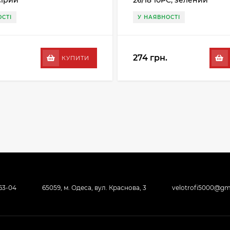
сірий
26/18 10PC, зелений
СТІ
У НАЯВНОСТІ
274 грн.
КУПИТИ
-63-04
65059, м. Одеса, вул. Краснова, 3
velotrofi5000@gm