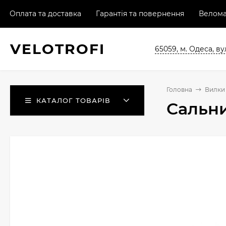
Оплата та доставка
Гарантія та повернення
Велома
VELO
TROFI
65059, м. Одеса, ву
Головна
Вилки 
КАТАЛОГ ТОВАРІВ
Сальни