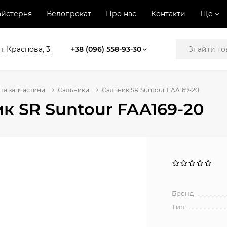
йстерня
Велопрокат
Про нас
Контакти
Ще
л. Краснова, 3
+38 (096) 558-93-30
та запчастини
Сальники
Сальник SR Suntour FAA169-20
к SR Suntour FAA169-20
Бренд
Тип