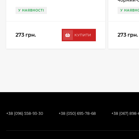
чорний-
У НАЯВНОСТІ
У НАЯВНО
273 грн.
273 грн.
КУПИТИ
+38 (096) 558-93-30
+38 (050) 695-78-68
+38 (067) 898