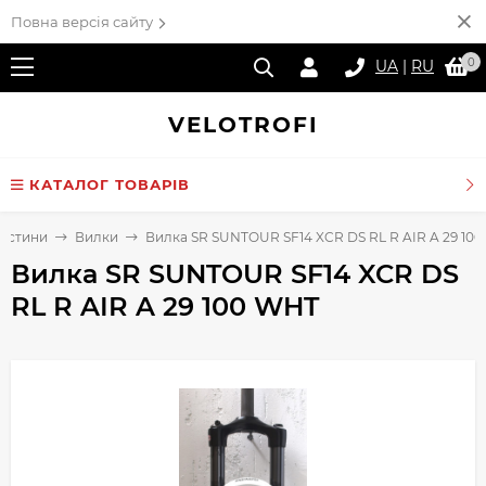
Повна версія сайту
0
UA
|
RU
VELO
TROFI
КАТАЛОГ ТОВАРІВ
частини
Вилки
Вилка SR SUNTOUR SF14 XCR DS RL R AIR A 29 10
Вилка SR SUNTOUR SF14 XCR DS
RL R AIR A 29 100 WHT