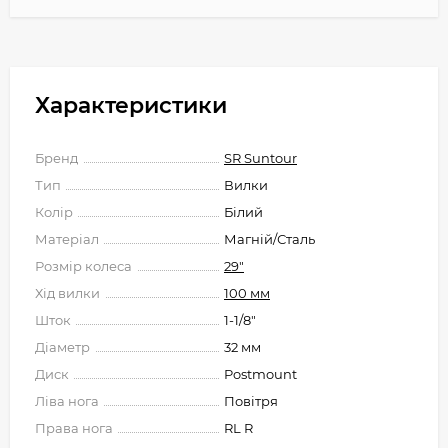
Характеристики
Бренд
SR Suntour
Тип
Вилки
Колір
Білий
Матеріал
Магній/Сталь
Розмір колеса
29"
Хід вилки
100 мм
Шток
1-1/8"
Діаметр
32 мм
Диск
Postmount
Ліва нога
Повітря
Права нога
RL R