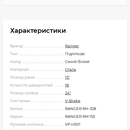
Характеристики
Бренд
Ranger
Тип
Підліткові
Колір
Синій-білий
Матеріал
Сталь
Розмір рами
13"
Кількість швидкостей
18
Розмір колеса
24"
Тип гальм
V-Brake
Вилка
RANGER RH-328
Кермо
RANGER RM 153
Рульова колонка
VP H501