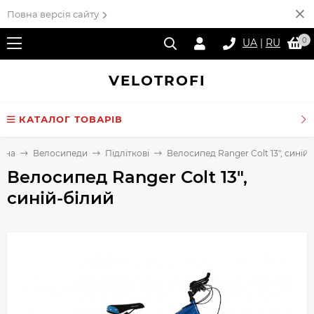
Повна версія сайту
0
UA
|
RU
VELO
TROFI
КАТАЛОГ ТОВАРІВ
овна
Велосипеди
Підліткові
Велосипед Ranger Colt 13", синій
Велосипед Ranger Colt 13",
синій-білий