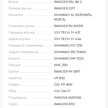
Винос
RANGER RSL 80 2
Рульові ручки
RANGER G07
Манетки
SHIMANO SL RS35 6R/SL
RS35 3L
Гальмівні ручки
RANGER RV 610PA
Передня втулка
JOY TECH JY-431
Задня втулка
JOY TECH JY-434
Передній перемикач
SHIMANO FD TZ31
Задній перемикач
SHIMANO RD TX800
Касета
SHIMANO MF TZ20
Ланцюг
KMC Z50
Шатун
RANGER RY S871
Каретка
VP B32
Педалі
CSC FP-806
Обід
HJC DA-17
Покришка
INNOVA IA2005A
Сідло
RANGER R112