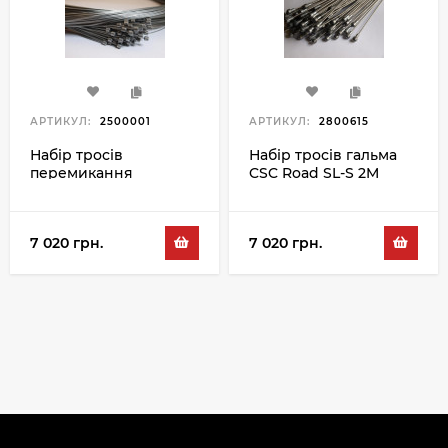
АРТИКУЛ:
2500001
АРТИКУЛ:
2800615
Набір тросів
Набір тросів гальма
перемикання
CSC Road SL-S 2M
Shimano SL-S 2.2M
100PC
100PC
7 020 грн.
7 020 грн.