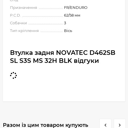
Призначення
FR/ENDURO
P.C.D.
62/58 мм
Собачки
3
Тип кріплення
Вісь
Втулка задня NOVATEC D462SB
SL S3S MS 32H BLK відгуки
Разом із цим товаром купують