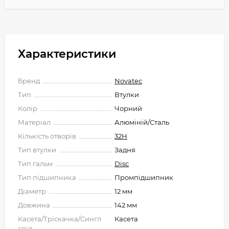
Характеристики
Бренд
Novatec
Тип
Втулки
Колір
Чорний
Матеріал
Алюміній/Сталь
Кількість отворів
32H
Тип втулки
Задня
Тип гальм
Disc
Тип підшипника
Промпідшипник
Діаметр
12 мм
Довжина
142 мм
Касета/Тріскачка/Сингл
Касета
спід