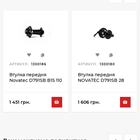
АРТИКУЛ:
1300186
АРТИКУЛ:
1300180
Втулка передня
Втулка передня
Novatec D791SB B15 110
NOVATEC D791SB 28
32H, чорний
BLK
1 451 грн.
1 606 грн.