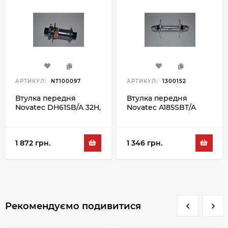
АРТИКУЛ:
NT100097
АРТИКУЛ:
1300152
Втулка передня
Втулка передня
Novatec DH61SB/A 32H,
Novatec A185SBT/A
сірий-синій
32H, сріблястий
1 872 грн.
1 346 грн.
Рекомендуємо подивитися