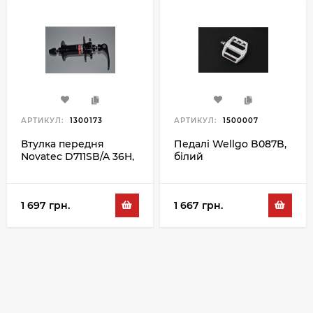
АРТИКУЛ:
1300173
АРТИКУЛ:
1500007
Втулка передня
Педалі Wellgo B087B,
Novatec D711SB/A 36H,
білий
чорний
1 697 грн.
1 667 грн.