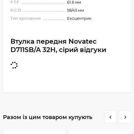
F.T.F.
61.6 мм
P.C.D.
58/45 мм
Тип кріплення
Ексцентрик
Втулка передня Novatec
D711SB/A 32H, сірий відгуки
Разом із цим товаром купують