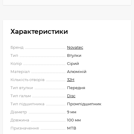
Характеристики
Бренд
Novatec
Тип
Втулки
Колір
Сірий
Матеріал
Алюміній
Кількість отворів
32H
Тип втулки
Передня
Тип гальм
Disc
Тип підшипника
Промпідшипник
Діаметр
9 мм
Довжина
100 мм
Призначення
МТВ