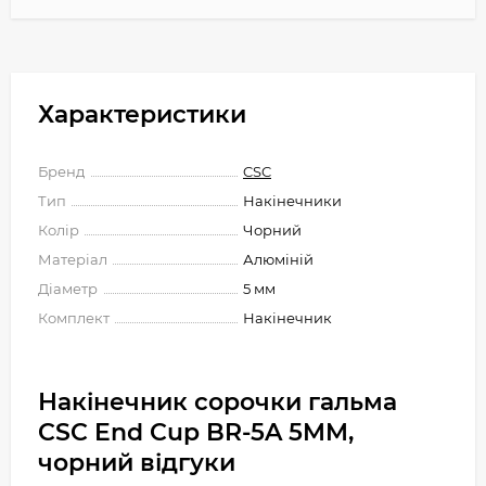
Характеристики
Бренд
CSC
Тип
Накінечники
Колір
Чорний
Матеріал
Алюміній
Діаметр
5 мм
Комплект
Накінечник
Накінечник сорочки гальма
CSC End Cup BR-5A 5MM,
чорний відгуки