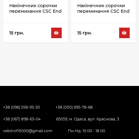
Накінечник сорочки
Накінечник сорочки
перемикання CSC End
перемикання CSC End
Cup SH-4A 4MM,
Cup SH-4A 4MM,
чорний
сріблястий
15 грн.
15 грн.
+38 (096) 558-93-30
+38 (050) 695-78-68
+38 (067) 898-63-04
65059, м. Одеса, вул. Краснова, 3
velotrofi5000@gmail.com
Пн-Нд: 10:00 - 18:00