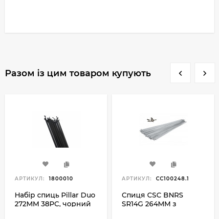
Разом із цим товаром купують
АРТИКУЛ:
1800010
АРТИКУЛ:
CC100248.1
Набір спиць Pillar Duo
Спиця CSC BNRS
272MM 38PC, чорний
SR14G 264MM з
ніпелем, сріблястий