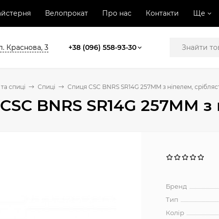
йстерня
Велопрокат
Про нас
Контакти
Ще
л. Краснова, 3
+38 (096) 558-93-30
та спиці
Спиці
Спиця CSC BNRS SR14G 257MM з ніпелем, срібляс
CSC BNRS SR14G 257MM з 
Бренд
Тип
Колір