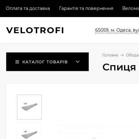
Оплата та доставка
Гарантія та повернення
Велома
VELO
TROFI
65059, м. Одеса, ву
Головна
Обода 
КАТАЛОГ ТОВАРІВ
Спиця 