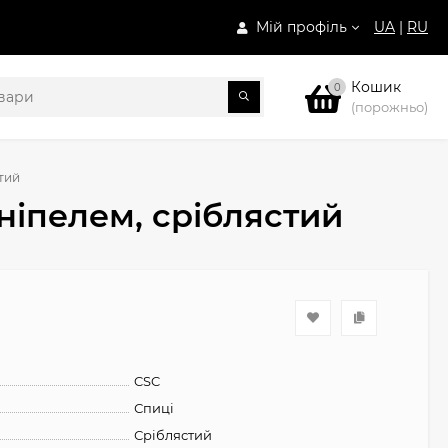
Мій профіль
UA
|
RU
Кошик
0
(порожньо)
тий
ніпелем, сріблястий
CSC
Спиці
Сріблястий