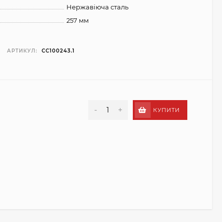
Нержавіюча сталь
257 мм
АРТИКУЛ:
CC100243.1
-
+
КУПИТИ