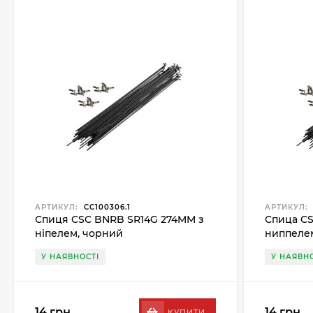
АРТИКУЛ:
CC100306.1
АРТИКУЛ:
Спиця CSC BNRB SR14G 274MM з
Спица CS
ніпелем, чорний
ниппеле
У НАЯВНОСТІ
У НАЯВНО
14 грн.
14 грн.
КУПИТИ