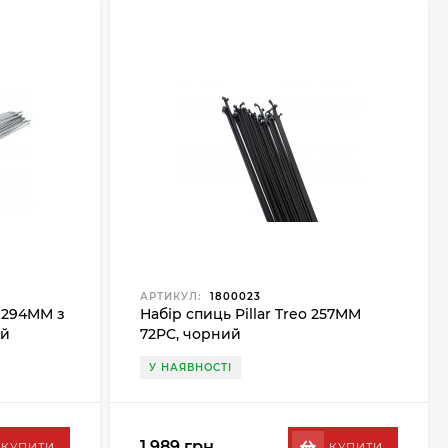
АРТИКУЛ:
1800023
 294MM з
Набір спиць Pillar Treo 257MM
ий
72PC, чорний
У НАЯВНОСТІ
1 989 грн.
КУПИТИ
КУПИТИ