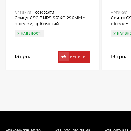
АРТИКУЛ:
CC100267.1
АРТИКУЛ:
Спиця CSC BNRS SR14G 296MM з
Спиця CS
ніпелем, сріблястий
ніпелем,
У НАЯВНОСТІ
У НАЯВНО
13 грн.
13 грн.
КУПИТИ
+38 (096) 558-93-30
+38 (050) 695-78-68
+38 (067) 898