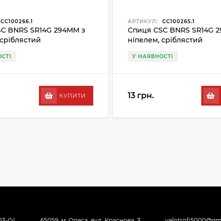
CC100266.1
АРТИКУЛ:
CC100265.1
C BNRS SR14G 294MM з
Спиця CSC BNRS SR14G 
 сріблястий
ніпелем, сріблястий
СТІ
У НАЯВНОСТІ
13 грн.
КУПИТИ
-63-04
65059, м. Одеса, вул. Краснова, 3
velotrofi5000@gm