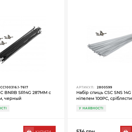
CC100316.1-7617
АРТИКУЛ:
2800599
C BNRB SR14G 287MM с
Набір спиць CSC SNS 14G
м, черный
ніпелем 100PC, срібляст
СТІ
У НАЯВНОСТІ
534 грн.
КУПИТИ