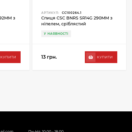
АРТИКУЛ:
CC100264.1
292MM з
Спиця CSC BNRS SR14G 290MM з
ніпелем, сріблястий
У НАЯВНОСТІ
13 грн.
КУПИТИ
КУПИТИ
ail.com
Пн-Нд: 10:00 - 18:00