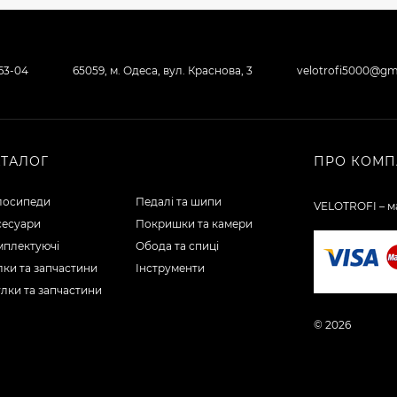
-63-04
65059, м. Одеса, вул. Краснова, 3
velotrofi5000@gm
АТАЛОГ
ПРО КОМП
лосипеди
Педалі та шипи
VELOTROFI – ма
сесуари
Покришки та камери
мплектуючі
Обода та спиці
ки та запчастини
Інструменти
лки та запчастини
© 2026