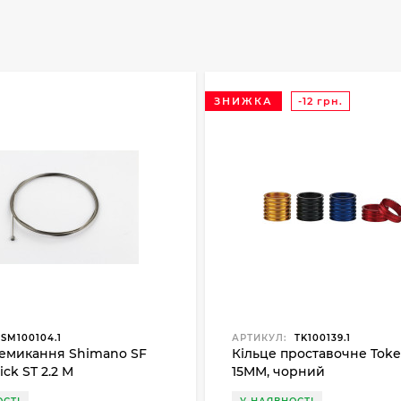
ЗНИЖКА
-12 грн.
SM100104.1
АРТИКУЛ:
TK100139.1
емикання Shimano SF
Кільце проставочне Tok
ick ST 2.2 M
15MM, чорний