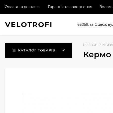
Оплата та доставка
Гарантія та повернення
Велома
VELO
TROFI
65059, м. Одеса, ву
Головна
Компл
КАТАЛОГ ТОВАРІВ
Кермо 