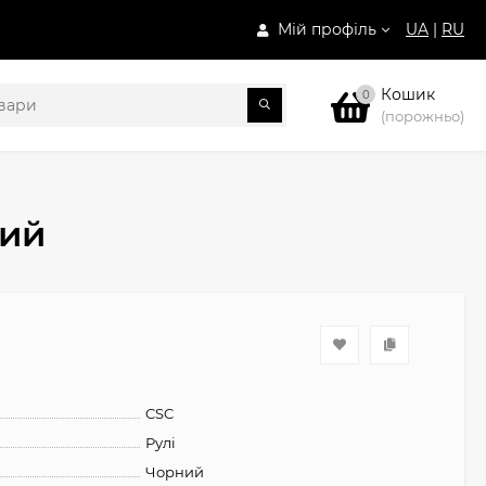
Мій профіль
UA
|
RU
Кошик
0
(порожньо)
ний
CSC
Рулі
Чорний