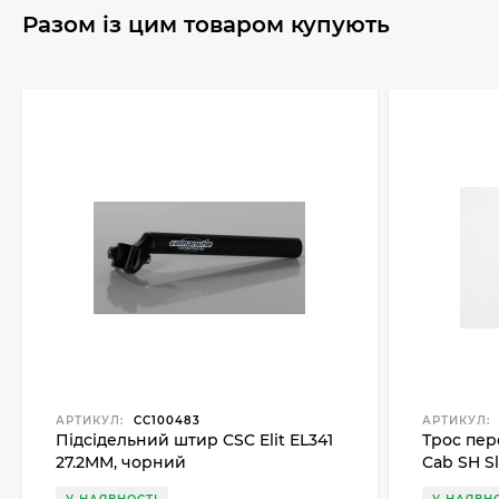
Разом із цим товаром купують
АРТИКУЛ:
CC100483
АРТИКУЛ:
Підсідельний штир CSC Elit EL341
Трос пер
27.2MM, чорний
Cab SH Sl