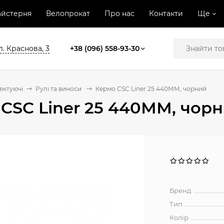
йстерня
Велопрокат
Про нас
Контакти
Ще
л. Краснова, 3
+38 (096) 558-93-30
ектуючі
Рулі та виноси
Кермо CSC Liner 25 440ММ, чорний
CSC Liner 25 440ММ, чор
Бренд
Тип
Колір