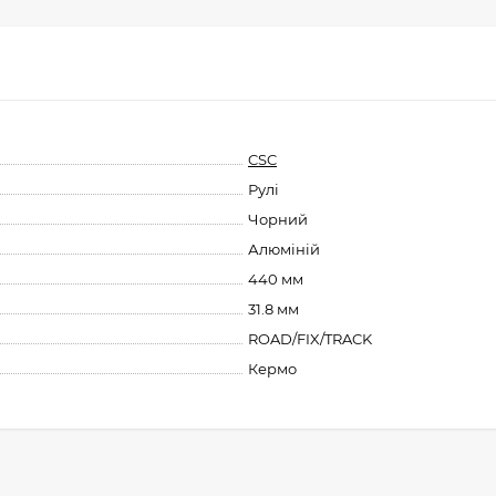
CSC
Рулі
Чорний
Алюміній
440 мм
31.8 мм
ROAD/FIX/TRACK
Кермо