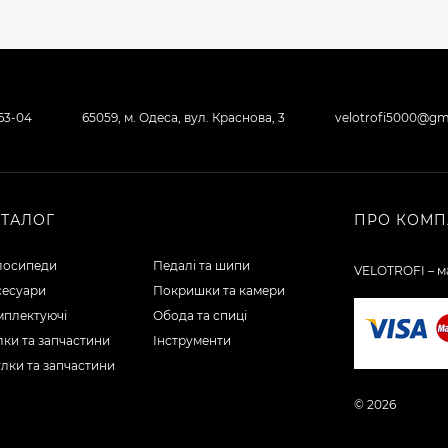
-63-04
65059, м. Одеса, вул. Краснова, 3
velotrofi5000@gm
АТАЛОГ
ПРО КОМП
лосипеди
Педалі та шипи
VELOTROFI – ма
сесуари
Покришки та камери
мплектуючі
Обода та спиці
ки та запчастини
Інструменти
лки та запчастини
© 2026