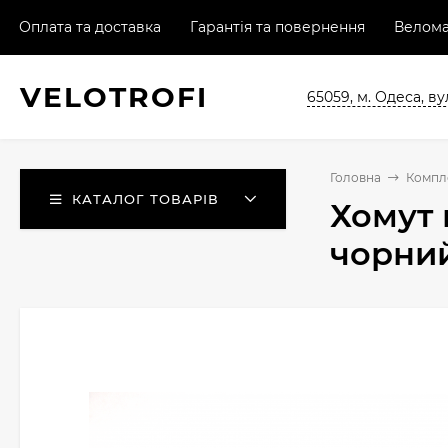
Оплата та доставка
Гарантія та повернення
Велома
VELO
TROFI
65059, м. Одеса, ву
Головна
Компл
КАТАЛОГ ТОВАРІВ
Хомут 
чорни