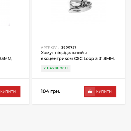
АРТИКУЛ:
2800757
Хомут підсідельний з
35MM,
ексцентриком CSC Loop 5 31.8MM,
сірий
У НАЯВНОСТІ
104 грн.
КУПИТИ
КУПИТИ