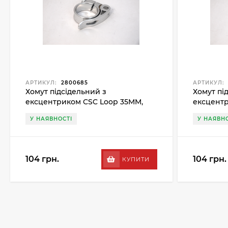
АРТИКУЛ:
2800685
АРТИКУЛ:
Хомут підсідельний з
Хомут пі
ексцентриком CSC Loop 35MM,
ексцентр
сірий
сірий
У НАЯВНОСТІ
У НАЯВНО
104 грн.
104 грн.
КУПИТИ