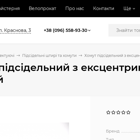
йстерня
Велопрокат
Про нас
Контакти
Ще
л. Краснова, 3
+38 (096) 558-93-30
ектуючі
Підсідельні штирі та хомути
Хомут підсідельний з ексце
підсідельний з ексцентри
й
Бренд
Тип