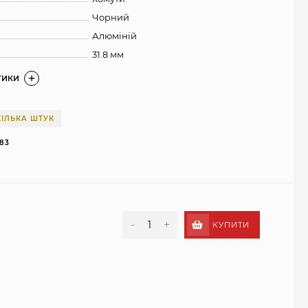
Чорний
Алюміній
31.8 мм
ТИКИ
ІЛЬКА ШТУК
83
-
+
КУПИТИ