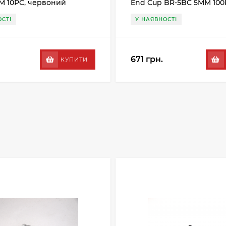
M 10PC, червоний
End Cup BR-5BC 5MM 100
чорний
СТІ
У НАЯВНОСТІ
671 грн.
КУПИТИ