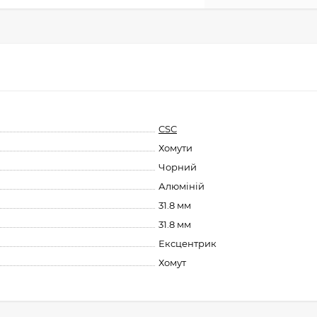
CSC
Хомути
Чорний
Алюміній
31.8 мм
31.8 мм
Ексцентрик
Хомут