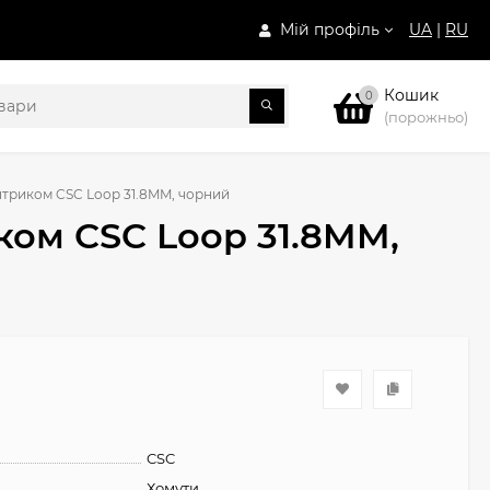
Мій профіль
UA
|
RU
Кошик
0
(порожньо)
нтриком CSC Loop 31.8MM, чорний
ком CSC Loop 31.8MM,
CSC
Хомути