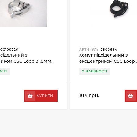
CC100726
АРТИКУЛ:
2800684
дсідельний з
Хомут підсідельний з
иком CSC Loop 31.8MM,
ексцентриком CSC Loop 
чорний
СТІ
У НАЯВНОСТІ
104 грн.
КУПИТИ