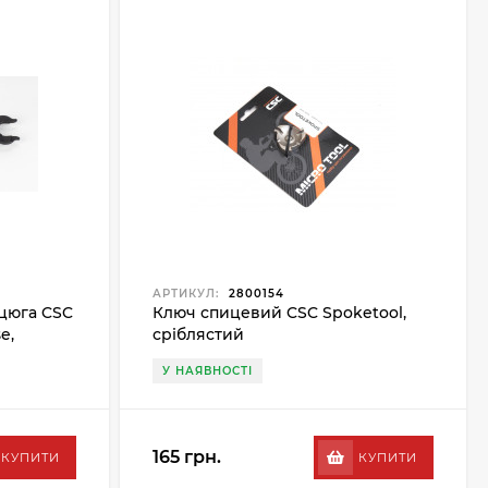
АРТИКУЛ:
2800154
цюга CSC
Ключ спицевий CSC Spoketool,
e,
сріблястий
У НАЯВНОСТІ
165 грн.
КУПИТИ
КУПИТИ