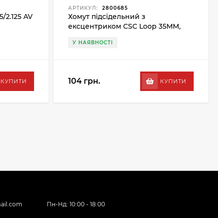
АРТИКУЛ:
2800685
/2.125 AV
Хомут підсідельний з
ексцентриком CSC Loop 35MM,
сірий
У НАЯВНОСТІ
104 грн.
КУПИТИ
КУПИТИ
ail.com
Пн-Нд: 10:00 - 18:00