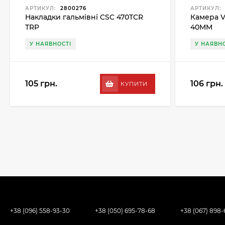
АРТИКУЛ:
2800276
АРТИКУЛ:
Накладки гальмівні CSC 470TCR
Камера Ve
TRP
40MM
У НАЯВНОСТІ
У НАЯВНО
105 грн.
106 грн.
КУПИТИ
+38 (096) 558-93-30
+38 (050) 695-78-68
+38 (067) 898