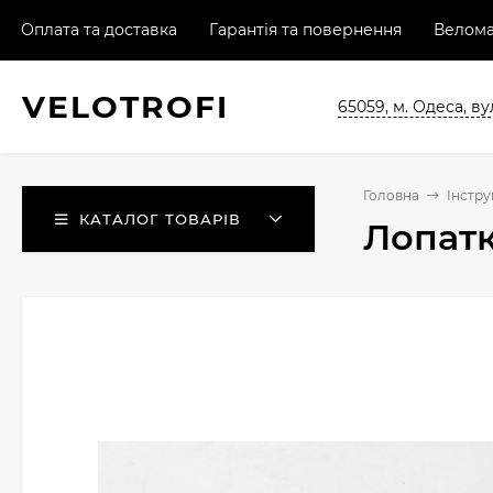
Оплата та доставка
Гарантія та повернення
Велома
VELO
TROFI
65059, м. Одеса, ву
Головна
Інстр
КАТАЛОГ ТОВАРІВ
Лопатк