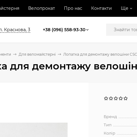
йстерня
Велопрокат
Про нас
Контакти
Ще
л. Краснова, 3
+38 (096) 558-93-30
ументи
Для веломайстерні
Лопатка для демонтажу велошіни CSC
а для демонтажу велошін
Бренд
Тип
Колір