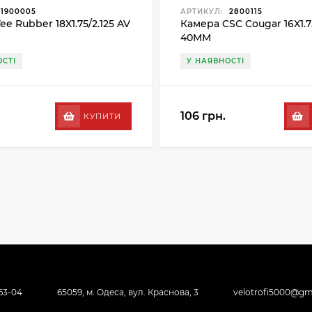
1900005
АРТИКУЛ:
2800115
e Rubber 18X1.75/2.125 AV
Камера CSC Cougar 16X1.75
40MM
СТІ
У НАЯВНОСТІ
106 грн.
КУПИТИ
-63-04
65059, м. Одеса, вул. Краснова, 3
velotrofi5000@gm