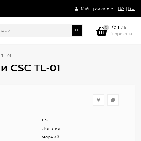
Мій профіль
UA
|
RU
Кошик
0
(порожньо)
 TL-01
и CSC TL-01
CSC
Лопатки
Чорний