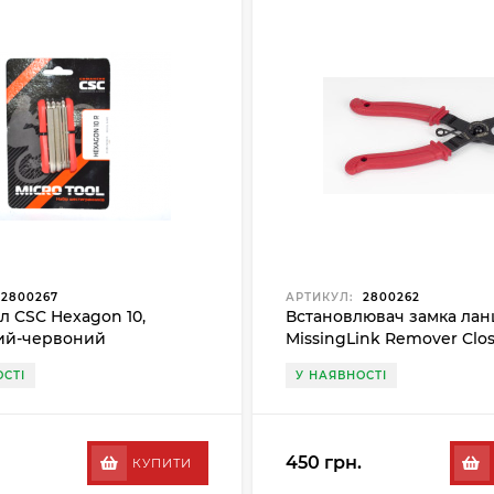
2800267
АРТИКУЛ:
2800262
л CSC Hexagon 10,
Встановлювач замка лан
ий-червоний
MissingLink Remover Clos
чорний-червоний
СТІ
У НАЯВНОСТІ
450 грн.
КУПИТИ