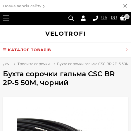
Повна версія сайту
0
UA
|
RU
VELO
TROFI
КАТАЛОГ ТОВАРІВ
туючі
Троси та сорочки
Бухта сорочки гальма CSC BR 2P-5 50M,
Бухта сорочки гальма CSC BR
2P-5 50M, чорний