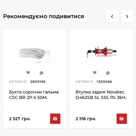
Рекомендуємо подивитися
АРТИКУЛ:
2800160
АРТИКУЛ:
1300066
Бухта сорочки гальма
Втулка задня Novatec
CSC BR 2P-5 50M,
D462SB SL S5S 11S 36H,
білий
червоний
2 527 грн.
2 516 грн.