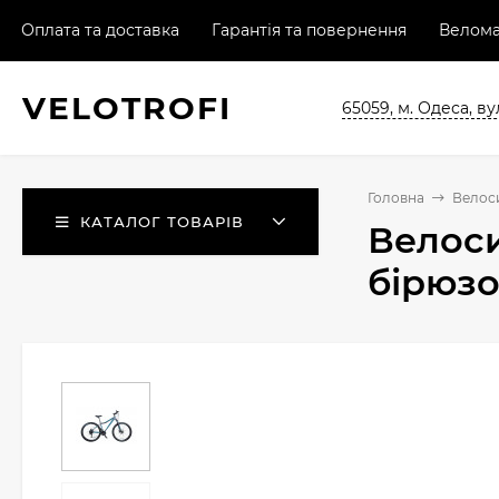
Оплата та доставка
Гарантія та повернення
Велома
VELO
TROFI
65059, м. Одеса, ву
Головна
Велос
КАТАЛОГ ТОВАРІВ
Велоси
бірюз