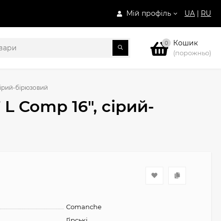
Мій профіль
UA
|
RU
Кошик
0
(порожньо)
сірий-бірюзовий
L Comp 16", сірий-
Comanche
Гірські