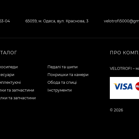
-63-04
65059, м. Одеса, вул. Краснова, 3
velotrofi5000@gm
АТАЛОГ
ПРО КОМП
лосипеди
Педалі та шипи
VELOTROFI – ма
сесуари
Покришки та камери
мплектуючі
Обода та спиці
ки та запчастини
Інструменти
лки та запчастини
© 2026