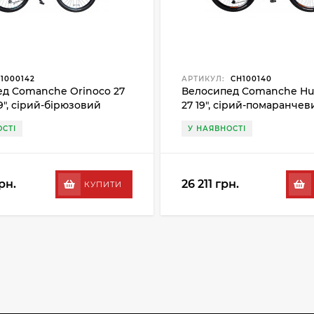
1000142
АРТИКУЛ:
CH100140
д Comanche Orinoco 27
Велосипед Comanche Hur
9", сірий-бірюзовий
27 19", сірий-помаранчев
СТІ
У НАЯВНОСТІ
рн.
26 211 грн.
КУПИТИ