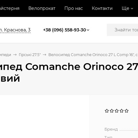
йстерня
Велопрокат
Про нас
Контакти
Ще
л. Краснова, 3
+38 (096) 558-93-30
ипеди
Гірські 27.5"
Велосипед Comanche Orinoco 27 L Comp 16", 
пед Comanche Orinoco 27 
овий
Бренд
Тип