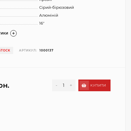
Сірий-бірюзовий
Алюміній
16"
ТИКИ
 STOCK
АРТИКУЛ:
1000137
рн.
-
+
КУПИТИ