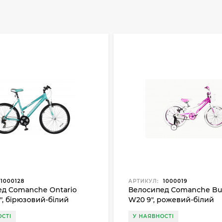
1000128
АРТИКУЛ:
1000019
д Comanche Ontario
Велосипед Comanche But
5", бірюзовий-білий
W20 9", рожевий-білий
СТІ
У НАЯВНОСТІ