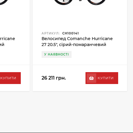
АРТИКУЛ:
CH100141
ricane
Велосипед Comanche Hurricane
ий
27 20.5", сірий-помаранчевий
У НАЯВНОСТІ
26 211 грн.
КУПИТИ
КУПИТИ