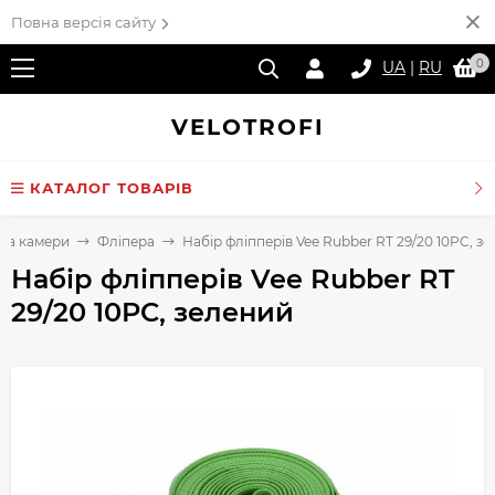
Повна версія сайту
0
UA
|
RU
VELO
TROFI
КАТАЛОГ ТОВАРІВ
та камери
Фліпера
Набір фліпперів Vee Rubber RT 29/20 10PC, з
Набір фліпперів Vee Rubber RT
29/20 10PC, зелений