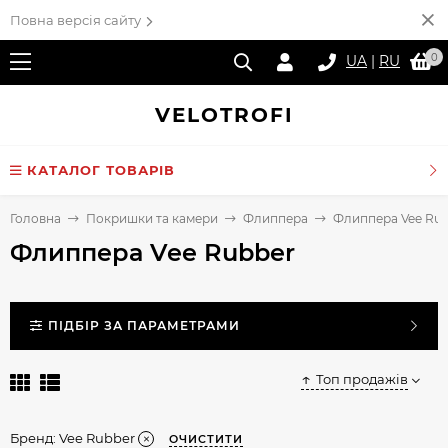
Повна версія сайту
0
UA
|
RU
VELO
TROFI
КАТАЛОГ ТОВАРІВ
Головна
Покришки та камери
Флиппера
Флиппера Vee Ru
Флиппера Vee Rubber
ПІДБІР ЗА ПАРАМЕТРАМИ
Топ продажів
Бренд:
Vee Rubber
ОЧИСТИТИ