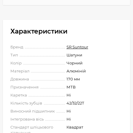
Характеристики
Бренд
SR Suntour
Тип
Шатуни
Колір
Чорний
Матеріал
Алюміній
Довжина
170 мм
Призначення
МТВ
Каретка
Ні
Кількість зубців
42/32/22Т
Виносний підшипник
Ні
Інтегрована вісь
Ні
Стандарт шліцьового
Квадрат
з'єднання