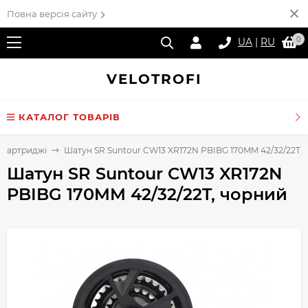
Повна версія сайту
0
UA
|
RU
VELO
TROFI
КАТАЛОГ ТОВАРІВ
 картриджі
Шатун SR Suntour CW13 XR172N PBIBG 170MM 42/32/22T,
Шатун SR Suntour CW13 XR172N
PBIBG 170MM 42/32/22T, чорний