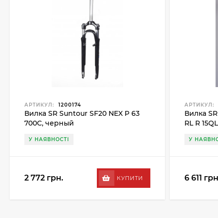
АРТИКУЛ:
1200174
АРТИКУЛ:
Вилка SR Suntour SF20 NEX P 63
Вилка SR
700C, черный
RL R 15QL
У НАЯВНОСТІ
У НАЯВНО
2 772 грн.
6 611 грн
КУПИТИ