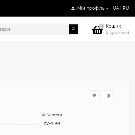
Мій профіль
UA
|
RU
Кошик
0
(порожньо)
SR Suntour
Пружини