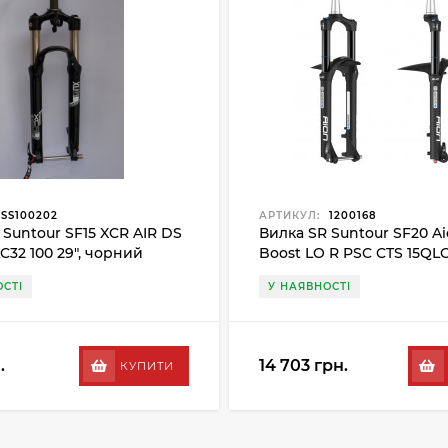
SS100202
АРТИКУЛ:
1200168
 Suntour SF15 XCR AIR DS
Вилка SR Suntour SF20 A
C32 100 29", чорний
Boost LO R PSC CTS 15QLC3
27.5", чорний
СТІ
У НАЯВНОСТІ
.
14 703 грн.
КУПИТИ