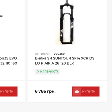
АРТИКУЛ:
1200359
ion35 EVO
Вилка SR SUNTOUR SF14 XCR DS
2 110 160
LO R AIR A 26 120 BLK
У НАЯВНОСТІ
6 786 грн.
КУПИТИ
КУПИТИ