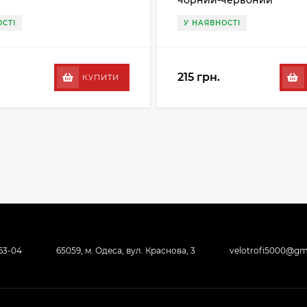
чорний-червоний
СТІ
У НАЯВНОСТІ
215 грн.
КУПИТИ
-63-04
65059, м. Одеса, вул. Краснова, 3
velotrofi5000@gm