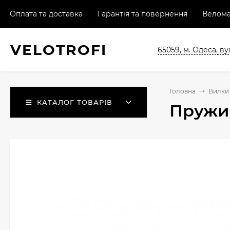
Оплата та доставка
Гарантія та повернення
Велома
VELO
TROFI
65059, м. Одеса, ву
Головна
Вилки 
КАТАЛОГ ТОВАРІВ
Пружин