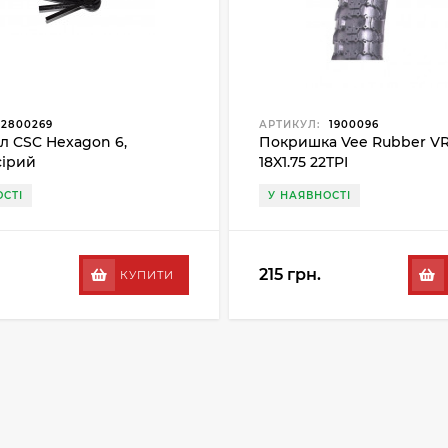
2800269
АРТИКУЛ:
1900096
л CSC Hexagon 6,
Покришка Vee Rubber V
сірий
18X1.75 22TPI
СТІ
У НАЯВНОСТІ
215 грн.
КУПИТИ