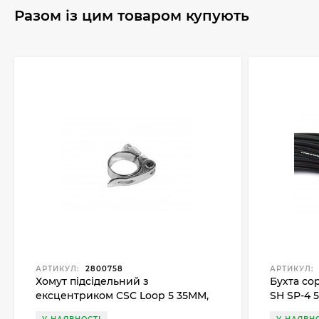
Разом із цим товаром купують
АРТИКУЛ:
2800758
АРТИКУЛ:
Хомут підсідельний з
Бухта со
ексцентриком CSC Loop 5 35MM,
SH SP-4 
сірий