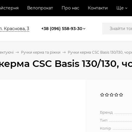
йстерня
Велопрокат
Про нас
Контакти
Ще
л. Краснова, 3
+38 (096) 558-93-30
ектуючі
Ручки керма та ріжки
Ручки керма CSC Basis 130/130, чо
керма CSC Basis 130/130, 
Бренд
Тип
Колір