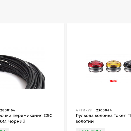
2800164
АРТИКУЛ:
2300044
рочки перемикання CSC
Рульова колонка Token T
50M, чорний
золотий