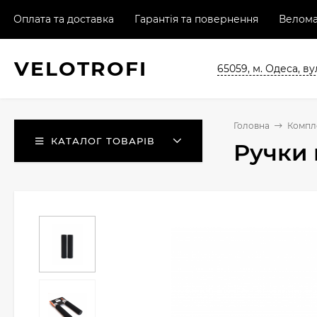
Оплата та доставка
Гарантія та повернення
Велома
VELO
TROFI
65059, м. Одеса, ву
Головна
Компл
КАТАЛОГ ТОВАРІВ
Ручки 