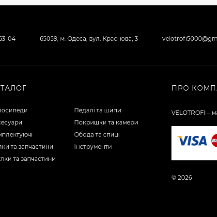
-63-04
65059, м. Одеса, вул. Краснова, 3
velotrofi5000@gm
АТАЛОГ
ПРО КОМП
лосипеди
Педалі та шипи
VELOTROFI – ма
сесуари
Покришки та камери
мплектуючі
Обода та спиці
ки та запчастини
Інструменти
лки та запчастини
© 2026