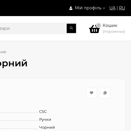
Мій профіль
UA
|
RU
Кошик
0
(порожньо)
рний
чорний
CSC
Ручки
Чорний