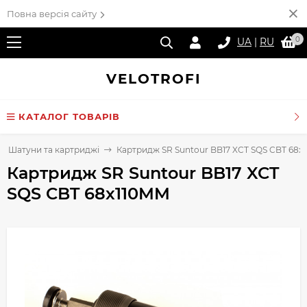
Повна версія сайту
0
UA
|
RU
VELO
TROFI
КАТАЛОГ ТОВАРІВ
Шатуни та картриджі
Картридж SR Suntour BB17 XCT SQS CBT 68x
Картридж SR Suntour BB17 XCT
SQS CBT 68x110MM