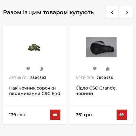
Разом із цим товаром купують
АРТИКУЛ:
2800303
АРТИКУЛ:
2800436
Накінечник сорочки
Сідло CSC Grande,
перемикання CSC End
чорний
Cup SH-4AC 4MM,
зелений
179 грн.
761 грн.