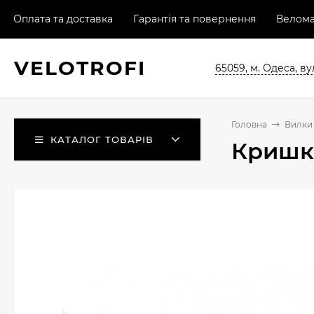
Оплата та доставка
Гарантія та повернення
Велома
VELO
TROFI
65059, м. Одеса, ву
Головна
Вилки 
КАТАЛОГ ТОВАРІВ
Кришка