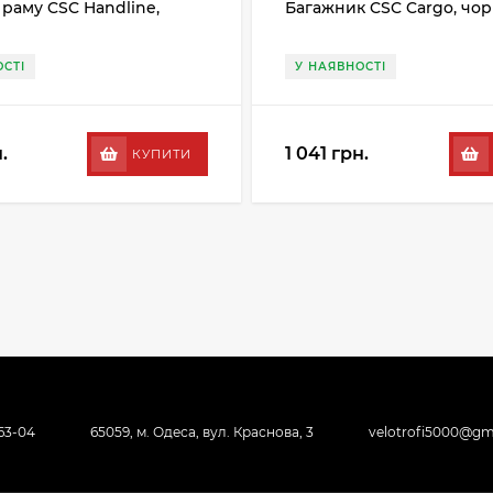
 раму CSC Handline,
Багажник CSC Cargo, чо
СТІ
У НАЯВНОСТІ
.
1 041 грн.
КУПИТИ
-63-04
65059, м. Одеса, вул. Краснова, 3
velotrofi5000@gm