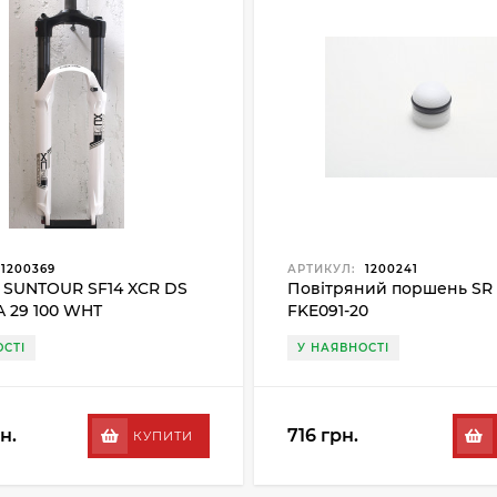
1200369
АРТИКУЛ:
1200241
 SUNTOUR SF14 XCR DS
Повітряний поршень SR 
A 29 100 WHT
FKE091-20
СТІ
У НАЯВНОСТІ
н.
716 грн.
КУПИТИ