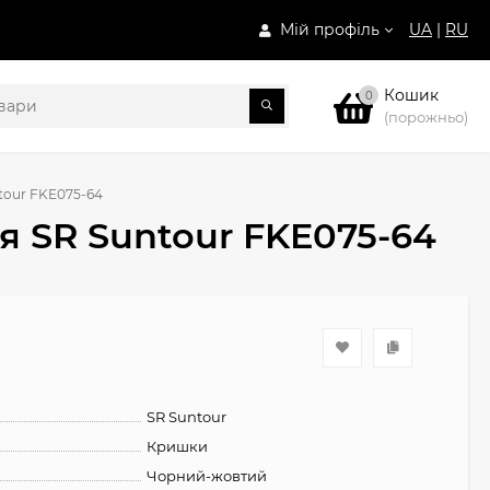
Мій профіль
UA
|
RU
Кошик
0
(порожньо)
tour FKE075-64
я SR Suntour FKE075-64
SR Suntour
Кришки
Чорний-жовтий