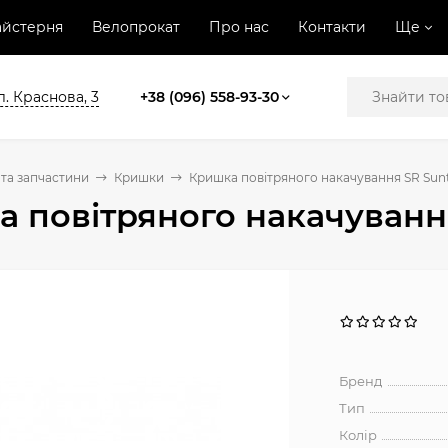
йстерня
Велопрокат
Про нас
Контакти
Ще
л. Краснова, 3
+38 (096) 558-93-30
та запчастини
Кришки
Кришка повітряного накачування SR Sun
 повітряного накачуванн
Бренд
Тип
Колір