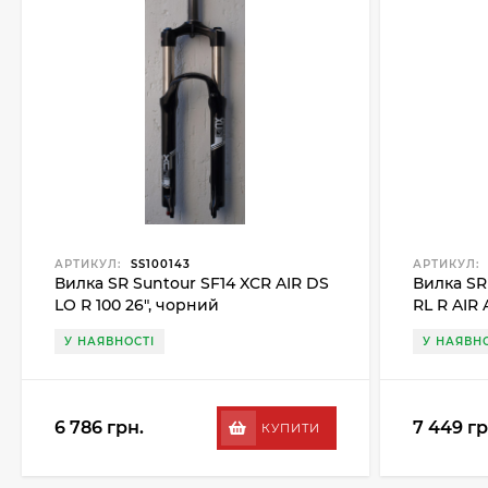
АРТИКУЛ:
SS100143
АРТИКУЛ:
Вилка SR Suntour SF14 XCR AIR DS
Вилка SR
LO R 100 26", чорний
RL R AIR 
У НАЯВНОСТІ
У НАЯВНО
6 786 грн.
7 449 гр
КУПИТИ