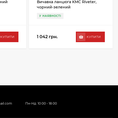
рний
Вичавка ланцюга KMC Riveter,
чорний-зелений
У НАЯВНОСТІ
1 042 грн.
КУПИТИ
КУПИТИ
ail.com
Пн-Нд: 10:00 - 18:00