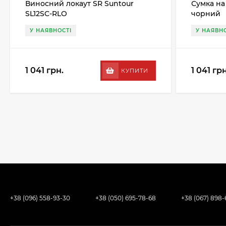
Виносний локаут SR Suntour
Сумка на
SL12SC-RLO
чорний
У НАЯВНОСТІ
У НАЯВНО
1 041 грн.
1 041 грн
КУПИТИ
+38 (096) 558-93-30
+38 (050) 695-78-68
+38 (067) 898