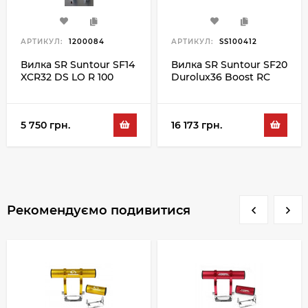
АРТИКУЛ:
1200084
АРТИКУЛ:
SS100412
Вилка SR Suntour SF14
Вилка SR Suntour SF20
XCR32 DS LO R 100
Durolux36 Boost RC
27.5", білий
PCS 15QLC32 110 180
27.5", чорний
5 750 грн.
16 173 грн.
Рекомендуємо подивитися