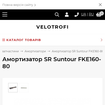
Повна версія сайту
0
UA
|
RU
VELO
TROFI
КАТАЛОГ ТОВАРІВ
а запчастини
Амортизатори
Амортизатор SR Suntour FKE160-80
Амортизатор SR Suntour FKE160-
80