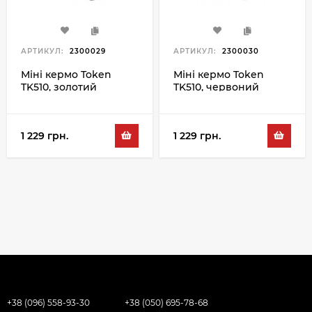
АРТИКУЛ:
2300029
АРТИКУЛ:
2300030
Міні кермо Token
Міні кермо Token
TK510, золотий
TK510, червоний
1 229 грн.
1 229 грн.
+38 (096) 558-93-30
+38 (050) 695-78-68