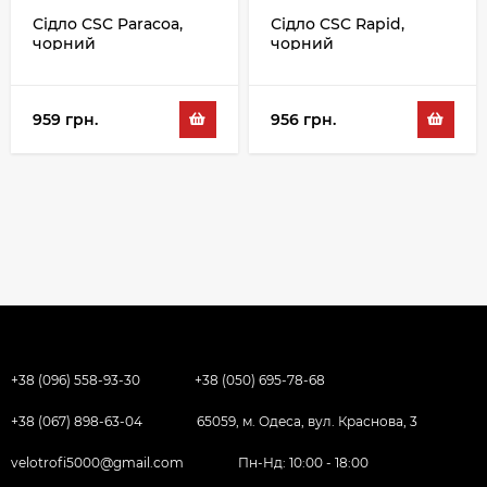
Сідло CSC Paracoa,
Сідло CSC Rapid,
чорний
чорний
959 грн.
956 грн.
+38 (096) 558-93-30
+38 (050) 695-78-68
+38 (067) 898-63-04
65059, м. Одеса, вул. Краснова, 3
velotrofi5000@gmail.com
Пн-Нд: 10:00 - 18:00