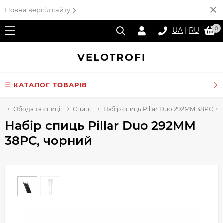
Повна версія сайту
0
UA
|
RU
VELO
TROFI
КАТАЛОГ ТОВАРІВ
а
Обода та спиці
Спиці
Набір спиць Pillar Duo 292MM 38PC, ч
Набір спиць Pillar Duo 292MM
38PC, чорний