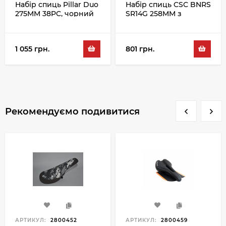
Набір спиць Pillar Duo
Набір спиць CSC BNRS
275MM 38PC, чорний
SR14G 258MM з
ніпелем 100PC,
сріблястий
1 055 грн.
801 грн.
Рекомендуємо подивитися
АРТИКУЛ:
2800452
АРТИКУЛ:
2800459